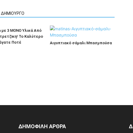
Ν ΔΗΜΙΟΥΡΓΟ
la με 3 ΜΟNO Yλικά Aπό
τρετζiκη! Το Kαλύτερο
Φάγατε Πoτέ
Αιγυπτιακό σάμαλι Μπασμπούσα
ΔΗΜΟΦΙΛΗ ΑΡΘΡΑ
Δ