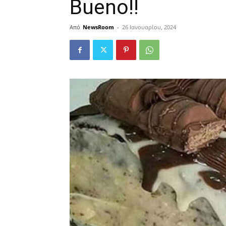
Bueno!!
Από
NewsRoom
-
26 Ιανουαρίου, 2024