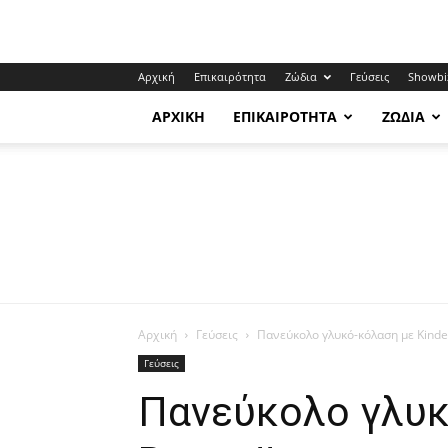
Αρχική
Επικαιρότητα
Ζώδια
Γεύσεις
Showbi
ΑΡΧΙΚΉ
ΕΠΙΚΑΙΡΌΤΗΤΑ
ΖΏΔΙΑ
Αρχική
Γεύσεις
Πανεύκολο γλυκό-κόλαση με Kinde
Γεύσεις
Πανεύκολο γλυκ