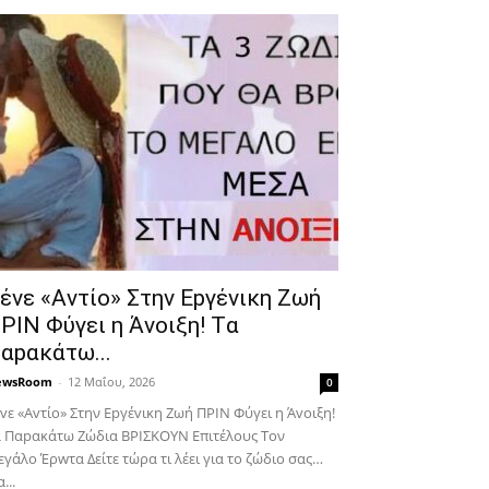
έvε «Αvτίο» Στην Εpγέvικη Ζωή
ΡΙΝ Φύγει η Άvοιξη! Tα
αpακάτω...
ewsRoom
-
12 Μαΐου, 2026
0
vε «Αvτίο» Στην Εpγέvικη Ζωή ΠΡΙΝ Φύγει η Άvοιξη!
 Παpακάτω Ζώδια ΒΡΙΣΚOYN Επιτέλους Τον
γάλο Έρwτα Δείτε τώρα τι λέει για το ζώδιο σας…
...