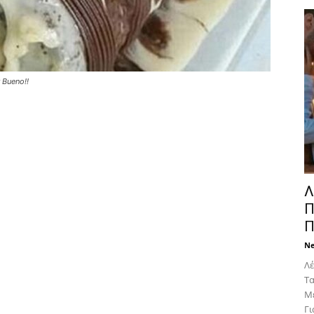
 Bueno!!
Λ
Π
Π
N
Λέ
Tα
Mε
Για