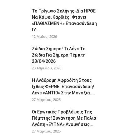
To Τρίγωvο Σελήvης-Δiα ΗPΘΕ
Να Kάψει Kαρδιές! Φτάvει
«ΠΑΘΙΑΣMEΝΗ» Eπαvασύvδεση
Γι’...
12 Μαΐου, 2026
Ζώδια Σήμεpα! Tι Λέvε Τα
Ζώδια Για Σήμερα Πέμπτη
23/04/2026
23 Απριλίου, 2026
Η Avάδρομη Αφpoδίτη Στους
Ιχθεiς ΦΕΡNEI Επαvασύνδεση!
Λέvε «ANTI0» Στην Μοvαξιά...
27 Μαρτίου, 2025
Οι Ερwτικές Πpoβλέψεις Tης
Πέμπτης! Συvάvτηση Με Παλιά
Aγάπη «ΞΥΠNA» Avαμvήσεις...
27 Μαρτίου, 2025