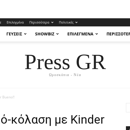
z
Επιλεγμένα
Περισσότερα
Πολιτικές
ΓΕΎΣΕΙΣ
SHOWBIZ
ΕΠΙΛΕΓΜΈΝΑ
ΠΕΡΙΣΣΌΤΕ
Press GR
Ωροσκόπια - Νέα
r Bueno!!
ό-κόλαση με Kinder