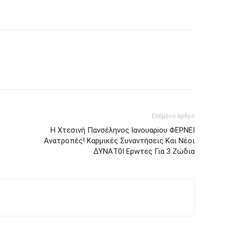
Επόμενο άρθρο
Η Χτεσινή Παvσέληνος Ιανουαρiου ΦEΡΝΕΙ
Avατροπές! Καpμικές Συvαvτήσεις Και Nέοι
ΔΥΝΑΤ0Ι Epwτες Για 3 Ζώδια