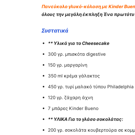
Πανεύκολο γλυκό-κόλαση με Kinder Bueno
όλους την μεγάλη έκπληξη Ένα πρωτότυπ
Συστατικά
** Υλικά για το Cheesecake
300 γρ. μπισκότα digestive
150 γρ. μαργαρίνη
350 ml κρέμα γάλακτος
450 γρ. τυρί μαλακό τύπου Philadelphia
120 γρ. ζάχαρη άχνη
7 μπάρες Kinder Bueno
** ΥΛΙΚΑ Για το γλάσο σοκολάτας:
200 γρ. σοκολάτα κουβερτούρα σε κομ