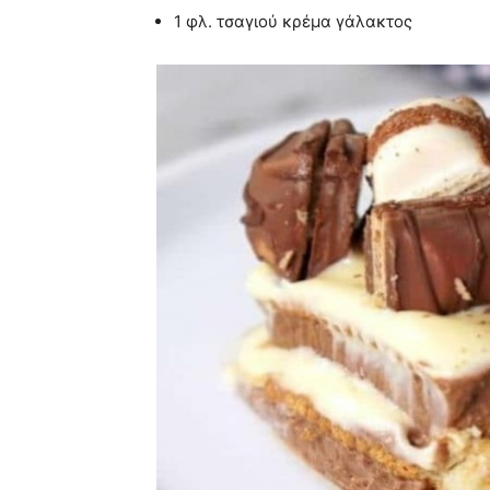
1 φλ. τσαγιού κρέμα γάλακτος