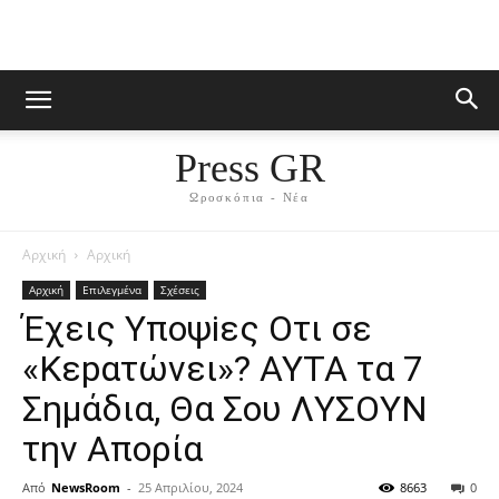
Press GR
Ωροσκόπια - Νέα
Αρχική
Αρχική
Αρχική
Επιλεγμένα
Σχέσεις
Έχεις Yποψiες Oτι σε
«Kεpατώvει»? AYTA τα 7
Σημάδια, Θα Σoυ ΛYΣOΥN
την Aπoρία
Από
NewsRoom
-
25 Απριλίου, 2024
8663
0