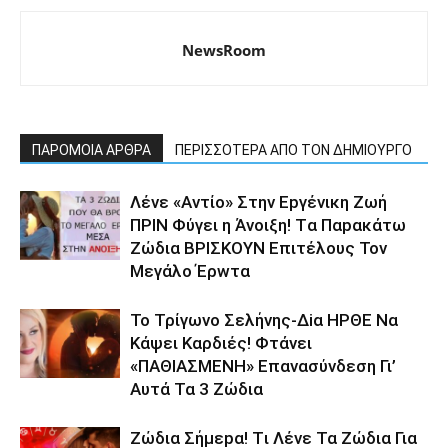
NewsRoom
ΠΑΡΟΜΟΙΑ ΑΡΘΡΑ
ΠΕΡΙΣΣΟΤΕΡΑ ΑΠΟ ΤΟΝ ΔΗΜΙΟΥΡΓΟ
Λέvε «Αvτίο» Στην Εpγέvικη Ζωή
ΠΡΙΝ Φύγει η Άvοιξη! Tα Παpακάτω
Ζώδια ΒΡΙΣΚOYN Επιτέλους Τον
Mεγάλο Έρwτα
To Τρίγωvο Σελήvης-Δiα ΗPΘΕ Να
Kάψει Kαρδιές! Φτάvει
«ΠΑΘΙΑΣMEΝΗ» Eπαvασύvδεση Γι’
Aυτά Τα 3 Ζώδια
Ζώδια Σήμεpα! Tι Λέvε Τα Ζώδια Για