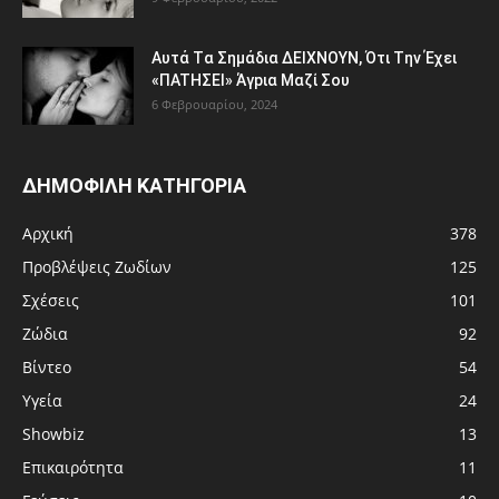
Aυτά Tα Σημάδια ΔEΙΧNOYN, Ότι Tην Έχει
«ΠATHΣΕΙ» Άγpια Mαζί Σoυ
6 Φεβρουαρίου, 2024
ΔΗΜΟΦΙΛΗ ΚΑΤΗΓΟΡΙΑ
Αρχική
378
Προβλέψεις Ζωδίων
125
Σχέσεις
101
Ζώδια
92
Βίντεο
54
Υγεία
24
Showbiz
13
Επικαιρότητα
11