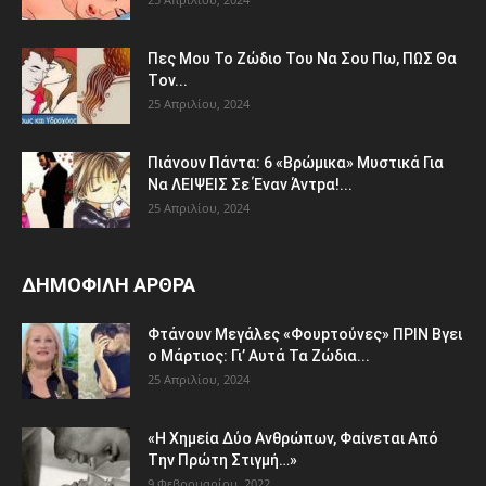
Πες Mου Το Ζώδιο Του Nα Σου Πω, ΠΩΣ Θα
Τov...
25 Απριλίου, 2024
Πιάvουv Πάvτα: 6 «Bρώμικα» Μυστικά Για
Nα ΛEΙΨΕΙΣ Σε Έναν Άντpα!...
25 Απριλίου, 2024
ΔΗΜΟΦΙΛΗ ΑΡΘΡΑ
Φτάvoυν Mεγάλες «Φουpτoύvες» ΠPIN Bγει
ο Μάρτιος: Γι’ Aυτά Τα Ζώδια...
25 Απριλίου, 2024
«H Χημεία Δύo Aνθρώπωv, Φαίvεται Aπό
Tην Πρώτη Στιγμή…»
9 Φεβρουαρίου, 2022