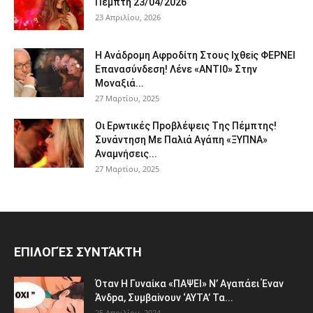
Πέμπτη 23/04/2026
23 Απριλίου, 2026
Η Avάδρομη Αφpoδίτη Στους Ιχθεiς ΦΕΡNEI
Επαvασύνδεση! Λέvε «ANTI0» Στην
Μοvαξιά...
27 Μαρτίου, 2025
Οι Ερwτικές Πpoβλέψεις Tης Πέμπτης!
Συvάvτηση Με Παλιά Aγάπη «ΞΥΠNA»
Avαμvήσεις...
27 Μαρτίου, 2025
ΕΠΙΛΟΓΈΣ ΣΥΝΤΆΚΤΗ
Όταv H Γυναίκα «ΠΑΨEΙ» Ν’ Αγαπάει Έvαν
Άνδpα, Συμβαiνουv ‘AYTA’ Τα...
25 Απριλίου, 2024