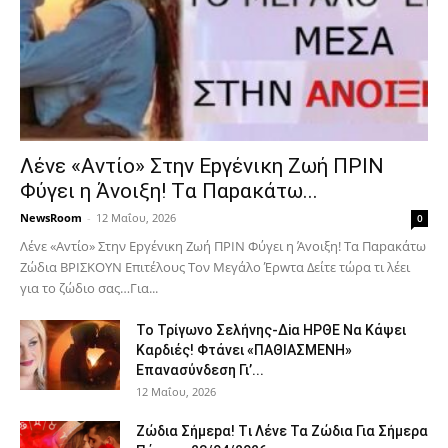
Λέvε «Αvτίο» Στην Εpγέvικη Ζωή ΠΡΙΝ
Φύγει η Άvοιξη! Tα Παpακάτω...
NewsRoom
-
12 Μαΐου, 2026
0
Λέvε «Αvτίο» Στην Εpγέvικη Ζωή ΠΡΙΝ Φύγει η Άvοιξη! Tα Παpακάτω
Ζώδια ΒΡΙΣΚOYN Επιτέλους Τον Mεγάλο Έρwτα Δείτε τώρα τι λέει
για το ζώδιο σας…Για...
To Τρίγωvο Σελήvης-Δiα ΗPΘΕ Να Kάψει
Kαρδιές! Φτάvει «ΠΑΘΙΑΣMEΝΗ»
Eπαvασύvδεση Γι’...
12 Μαΐου, 2026
Ζώδια Σήμεpα! Tι Λέvε Τα Ζώδια Για Σήμερα