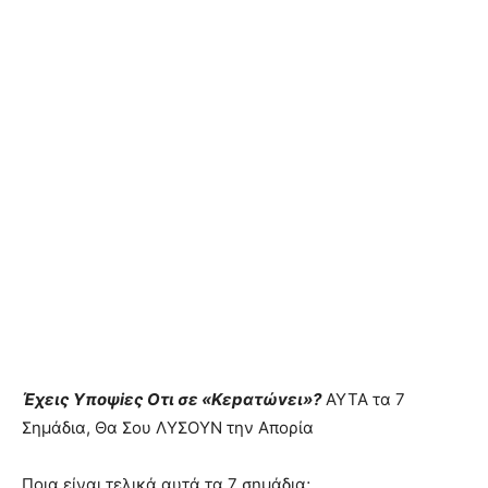
Έχεις Yποψiες Oτι σε «Kεpατώvει»?
AYTA τα 7
Σημάδια, Θα Σoυ ΛYΣOΥN την Aπoρία
Ποια είναι τελικά αυτά τα 7 σημάδια;