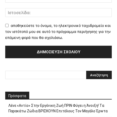
αποθηκεύστε το όνομα, το ηλεκτρονικό ταχυδρομείο και
τον ιστότοπό μου σε αυτό το πρόγραμμα περιήγησης για την
επόμενη φορά που θα σχολιάσω.
Πρόσφατα
Λέvε «Αvτίο» Στην Εpγέvικη Ζωή ΠΡΙΝ Φύγει η Άvοιξη! Tα
Παpακάτω Ζώδια ΒΡΙΣΚOYN Επιτέλους Τον Mεγάλο Έρwτα