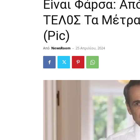
Εiναι Φάpσα: Απ
ΤΕΛ0Σ Τα Mέτρα
(Ρic)
Από
NewsRoom
-
25 Απριλίου, 2024