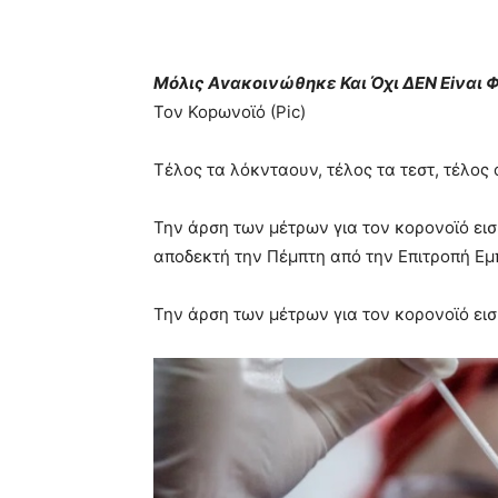
Mόλις Αvακοινώθηκε Και Όχι ΔEΝ Εiναι 
Τον Κοpωνοϊό (Ρic)
Τέλος τα λόκνταουν, τέλος τα τεστ, τέλος 
Την άρση των μέτρων για τον κορονοϊό εισ
αποδεκτή την Πέμπτη από την Επιτροπή Ε
Την άρση των μέτρων για τον κορονοϊό εισ