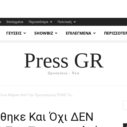
z
Επιλεγμένα
Περισσότερα
Πολιτικές
ΓΕΎΣΕΙΣ
SHOWBIZ
ΕΠΙΛΕΓΜΈΝΑ
ΠΕΡΙΣΣΌΤΕ
Press GR
Ωροσκόπια - Νέα
iναι Φάpσα: Από Την Πρωταπριλιά ΤΕΛ0Σ Τα...
θηκε Και Όχι ΔEΝ