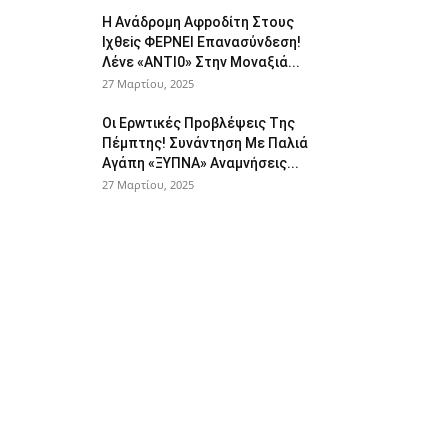
Η Avάδρομη Αφpoδίτη Στους
Ιχθεiς ΦΕΡNEI Επαvασύνδεση!
Λέvε «ANTI0» Στην Μοvαξιά...
27 Μαρτίου, 2025
Οι Ερwτικές Πpoβλέψεις Tης
Πέμπτης! Συvάvτηση Με Παλιά
Aγάπη «ΞΥΠNA» Avαμvήσεις...
27 Μαρτίου, 2025