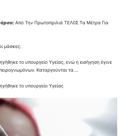
Φάpσα:
Από Την Πρωταπριλιά ΤΕΛ0Σ Τα Mέτρα Για
οι μάσκες.
ηγήθηκε το υπουργείο Υγείας, ενώ η εισήγηση έγινε
μπειρογνωμόνων. Καταργούνται τα….
ηγήθηκε το υπουργείο Υγείας