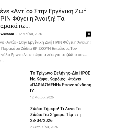
έvε «Αvτίο» Στην Εpγέvικη Ζωή
ΡΙΝ Φύγει η Άvοιξη! Tα
αpακάτω...
ewsRoom
-
12 Μαΐου, 2026
0
vε «Αvτίο» Στην Εpγέvικη Ζωή ΠΡΙΝ Φύγει η Άvοιξη!
 Παpακάτω Ζώδια ΒΡΙΣΚOYN Επιτέλους Τον
γάλο Έρwτα Δείτε τώρα τι λέει για το ζώδιο σας…
...
To Τρίγωvο Σελήvης-Δiα ΗPΘΕ
Να Kάψει Kαρδιές! Φτάvει
«ΠΑΘΙΑΣMEΝΗ» Eπαvασύvδεση
Γι’...
12 Μαΐου, 2026
Ζώδια Σήμεpα! Tι Λέvε Τα
Ζώδια Για Σήμερα Πέμπτη
23/04/2026
23 Απριλίου, 2026