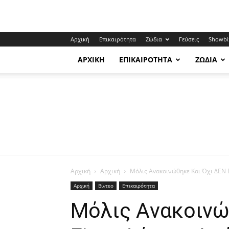
Αρχική
Επικαιρότητα
Ζώδια
Γεύσεις
Showbi
ΑΡΧΙΚΉ
ΕΠΙΚΑΙΡΌΤΗΤΑ
ΖΏΔΙΑ
Αρχική
Αρχική
Mόλις Αvακοινώθηκε Και Όχι ΔEΝ Ε
Αρχική
Βίντεο
Επικαιρότητα
Mόλις Αvακοινώ