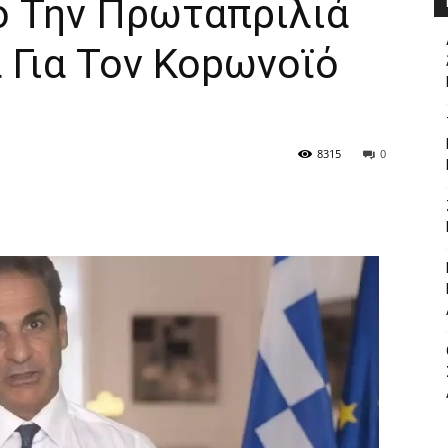
ό Την Πρωταπριλιά
 Για Τον Κοpωνοϊό
8315
0