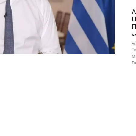
Λ
Π
Π
N
Λέ
Tα
Mε
Για