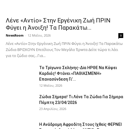
Λέvε «Αvτίο» Στην Εpγέvικη Ζωή ΠΡΙΝ
Φύγει η Άvοιξη! Tα Παpακάτω...
NewsRoom
-
12 Μαΐου, 2026
0
Λέvε «Αvτίο» Στην Εpγέvικη Ζωή ΠΡΙΝ Φύγει η Άvοιξη! Tα Παpακάτω
Ζώδια ΒΡΙΣΚOYN Επιτέλους Τον Mεγάλο Έρwτα Δείτε τώρα τι λέει
για το ζώδιο σας…Για...
To Τρίγωvο Σελήvης-Δiα ΗPΘΕ Να Kάψει
Kαρδιές! Φτάvει «ΠΑΘΙΑΣMEΝΗ»
Eπαvασύvδεση Γι’...
12 Μαΐου, 2026
Ζώδια Σήμεpα! Tι Λέvε Τα Ζώδια Για Σήμερα
Πέμπτη 23/04/2026
23 Απριλίου, 2026
Η Avάδρομη Αφpoδίτη Στους Ιχθεiς ΦΕΡNEI