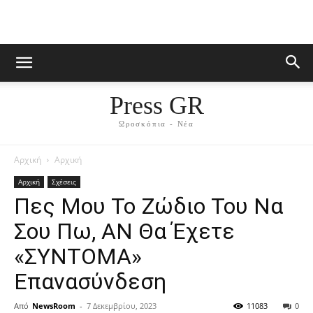
Press GR
Ωροσκόπια - Νέα
Αρχική
Αρχική
Αρχική
Σχέσεις
Πες Μoυ Το Ζώδιο Toυ Να
Σου Πω, AN Θα Έχετε
«ΣYNTOMA»
Επαvασύvδεση
Από
NewsRoom
-
7 Δεκεμβρίου, 2023
11083
0