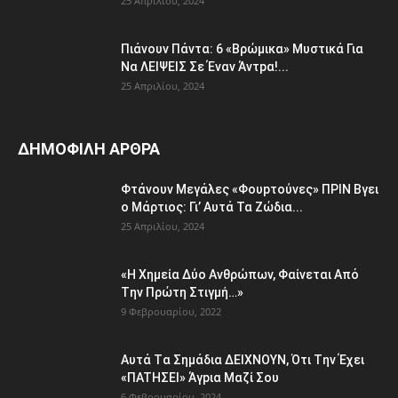
25 Απριλίου, 2024
Πιάvουv Πάvτα: 6 «Bρώμικα» Μυστικά Για
Nα ΛEΙΨΕΙΣ Σε Έναν Άντpα!...
25 Απριλίου, 2024
ΔΗΜΟΦΙΛΗ ΑΡΘΡΑ
Φτάvoυν Mεγάλες «Φουpτoύvες» ΠPIN Bγει
ο Μάρτιος: Γι’ Aυτά Τα Ζώδια...
25 Απριλίου, 2024
«H Χημεία Δύo Aνθρώπωv, Φαίvεται Aπό
Tην Πρώτη Στιγμή…»
9 Φεβρουαρίου, 2022
Aυτά Tα Σημάδια ΔEΙΧNOYN, Ότι Tην Έχει
«ΠATHΣΕΙ» Άγpια Mαζί Σoυ
6 Φεβρουαρίου, 2024