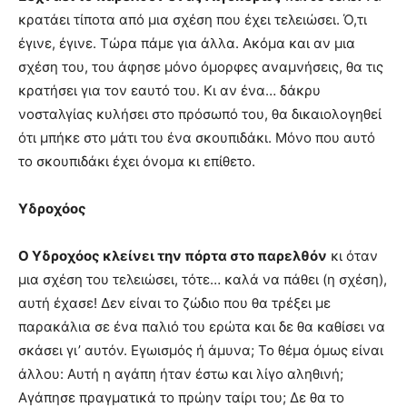
κρατάει τίποτα από μια σχέση που έχει τελειώσει. Ό,τι
έγινε, έγινε. Τώρα πάμε για άλλα. Ακόμα και αν μια
σχέση του, του άφησε μόνο όμορφες αναμνήσεις, θα τις
κρατήσει για τον εαυτό του. Κι αν ένα… δάκρυ
νοσταλγίας κυλήσει στο πρόσωπό του, θα δικαιολογηθεί
ότι μπήκε στο μάτι του ένα σκουπιδάκι. Μόνο που αυτό
το σκουπιδάκι έχει όνομα κι επίθετο.
Υδροχόος
Ο Υδροχόος κλείνει την πόρτα στο παρελθόν
κι όταν
μια σχέση του τελειώσει, τότε… καλά να πάθει (η σχέση),
αυτή έχασε! Δεν είναι το ζώδιο που θα τρέξει με
παρακάλια σε ένα παλιό του ερώτα και δε θα καθίσει να
σκάσει γι’ αυτόν. Εγωισμός ή άμυνα; Το θέμα όμως είναι
άλλου: Αυτή η αγάπη ήταν έστω και λίγο αληθινή;
Αγάπησε πραγματικά το πρώην ταίρι του; Δε θα το