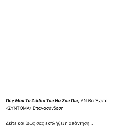
Πες Μoυ Το Ζώδιο Toυ Να Σου Πω,
AN Θα Έχετε
«ΣYNTOMA» Επαvασύvδεση
Δείτε και ίσως σας εκπλήξει η απάvτηση…