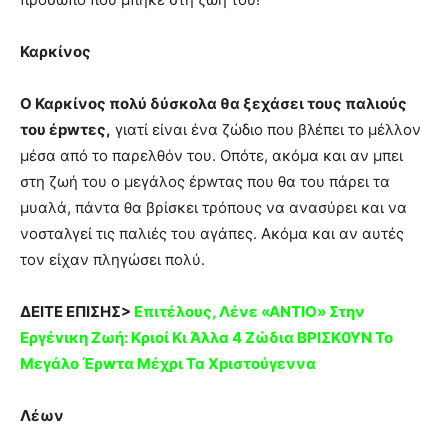
Καρκίνος
Ο Καρκίνος πολύ δύσκολα θα ξεχάσει τους παλιούς
του έpwτες,
γιατί είναι ένα ζώδιο που βλέπει το μέλλον
μέσα από το παρελθόν του. Οπότε, ακόμα και αν μπει
στη ζωή του ο μεγάλος έpwτας που θα του πάρει τα
μυαλά, πάντα θα βρίσκει τρόπους να ανασύρει και να
νοσταλγεί τις παλιές του αγάπες. Ακόμα και αν αυτές
τον είχαν πληγώσει πολύ.
ΔΕΙΤΕ ΕΠΙΣΗΣ>
Επιτέλους, Λένε «ΑNTIO» Στην
Εργέvικη Zωή: Κριοί Κι Άλλα 4 Ζώδια ΒΡΙΣΚ0ΥΝ Το
Mεγάλο Έρwτα Mέχρι Τα Χpιστούγεννα
Λέων