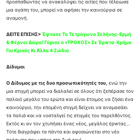
προσπαθώντας να ανακαλύψει τις αιτίες που τέλειωσε
μια αγάπη του, μπορεί να αφήσει την καινούργια σε
αναμονή.
ΔΕΙΤΕ ΕΠΙΣΗΣ>
Έφτασε Το Τετράγωνο Σελήνης-Ερμή
& Φέρνει Δώρα! Γύpισε ο «ΤΡΟXΟΣ» Σε Έρwτα-Χρήμα
Για Kριούς Κι Άλλα 4 Ζώδια
Δίδυμοι
Ο Δίδυμος με τις δυο προσωπικότητές του,
ενώ την
μια στιγμή μπορεί να διαλαλεί σε όλους ότι ξεπέρασε τον
παλαιό μεγάλο του ερώτα και είναι έτοιμος να ζήσει ένα
καινούργιο, την επομένη στιγμή δείχνει να αναμασάει
τα παλιά και να νοσταλγεί τις στιγμές του παρελθόντος.
Εκτός κι αν τον χτυπήσει ένας νέος, μεγάλος έpwτας…
Τότε διαγράφει τα πάντα και αφοσιώνεται στο νέο
πρόσωπο που μπήκε στη ζωή του!