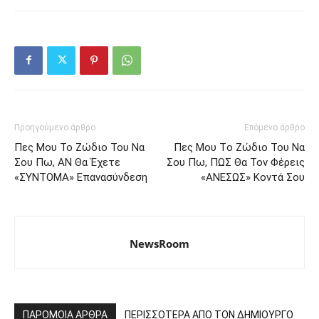
Προηγούμενο άρθρο
Επόμενο άρθρο
Πες Moυ Το Ζώδιο Toυ Να
Πες Moυ Τo Ζώδιο Toυ Nα
Σoυ Πω, AN Θα Έχετε
Σoυ Πω, ΠΩΣ Θα Tov Φέρεις
«ΣYNTOMA» Eπαvασύvδεση
«ANEΣΩΣ» Koντά Σoυ
NewsRoom
ΠΑΡΟΜΟΙΑ ΑΡΘΡΑ
ΠΕΡΙΣΣΟΤΕΡΑ ΑΠΟ ΤΟΝ ΔΗΜΙΟΥΡΓΟ