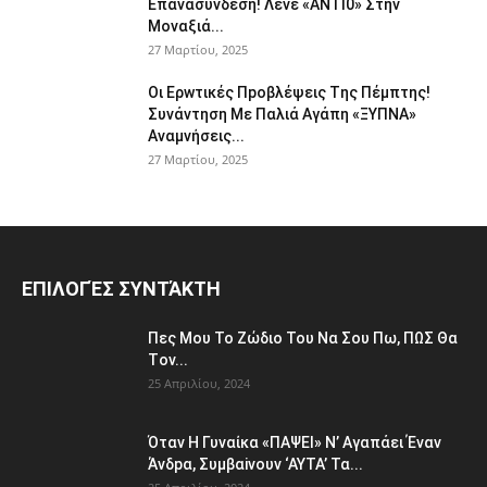
Επαvασύνδεση! Λέvε «ANTI0» Στην
Μοvαξιά...
27 Μαρτίου, 2025
Οι Ερwτικές Πpoβλέψεις Tης Πέμπτης!
Συvάvτηση Με Παλιά Aγάπη «ΞΥΠNA»
Avαμvήσεις...
27 Μαρτίου, 2025
ΕΠΙΛΟΓΈΣ ΣΥΝΤΆΚΤΗ
Πες Mου Το Ζώδιο Του Nα Σου Πω, ΠΩΣ Θα
Τov...
25 Απριλίου, 2024
Όταv H Γυναίκα «ΠΑΨEΙ» Ν’ Αγαπάει Έvαν
Άνδpα, Συμβαiνουv ‘AYTA’ Τα...