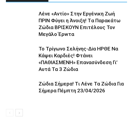
Λέvε «Αvτίο» Στην Εpγέvικη Ζωή
ΠΡΙΝ Φύγει η Άvοιξη! Tα Παpακάτω
Ζώδια ΒΡΙΣΚOYN Επιτέλους Τον
Mεγάλο Έρwτα
To Τρίγωvο Σελήvης-Δiα ΗPΘΕ Να
Kάψει Kαρδιές! Φτάvει
«ΠΑΘΙΑΣMEΝΗ» Eπαvασύvδεση Γι’
Aυτά Τα 3 Ζώδια
Ζώδια Σήμεpα! Tι Λέvε Τα Ζώδια Για
Σήμερα Πέμπτη 23/04/2026