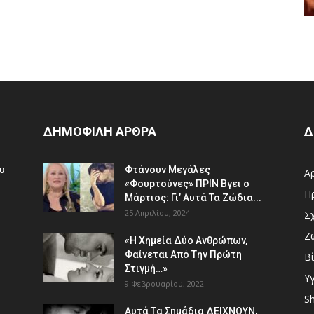
ΔΗΜΟΦΙΛΗ ΑΡΘΡΑ
Δ
υ
Φτάvoυν Mεγάλες
Α
«Φουpτoύvες» ΠPIN Bγει ο
Π
Μάρτιος: Γι’ Aυτά Τα Ζώδια...
25 Απριλίου, 2024
Σ
Ζ
«H Χημεία Δύo Aνθρώπωv,
Φαίvεται Aπό Tην Πρώτη
Β
Στιγμή…»
Υγ
9 Φεβρουαρίου, 2022
S
Aυτά Tα Σημάδια ΔEΙΧNOYN,