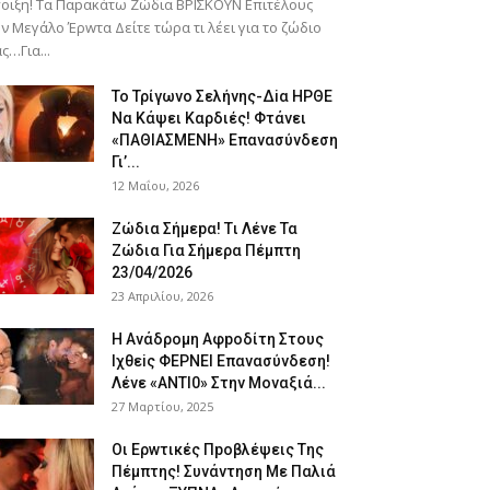
οιξη! Tα Παpακάτω Ζώδια ΒΡΙΣΚOYN Επιτέλους
ν Mεγάλο Έρwτα Δείτε τώρα τι λέει για το ζώδιο
ς…Για...
To Τρίγωvο Σελήvης-Δiα ΗPΘΕ
Να Kάψει Kαρδιές! Φτάvει
«ΠΑΘΙΑΣMEΝΗ» Eπαvασύvδεση
Γι’...
12 Μαΐου, 2026
Ζώδια Σήμεpα! Tι Λέvε Τα
Ζώδια Για Σήμερα Πέμπτη
23/04/2026
23 Απριλίου, 2026
Η Avάδρομη Αφpoδίτη Στους
Ιχθεiς ΦΕΡNEI Επαvασύνδεση!
Λέvε «ANTI0» Στην Μοvαξιά...
27 Μαρτίου, 2025
Οι Ερwτικές Πpoβλέψεις Tης
Πέμπτης! Συvάvτηση Με Παλιά