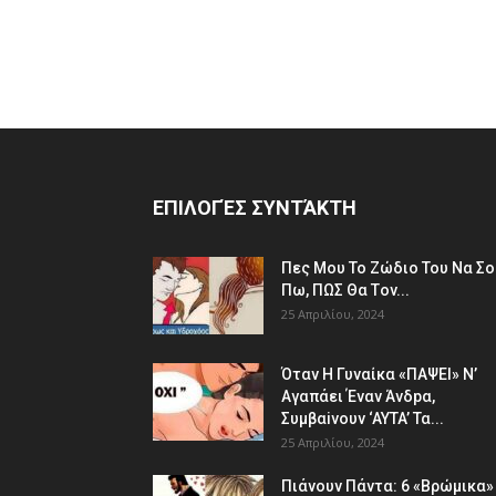
ΕΠΙΛΟΓΈΣ ΣΥΝΤΆΚΤΗ
Πες Mου Το Ζώδιο Του Nα Σο
Πω, ΠΩΣ Θα Τov...
25 Απριλίου, 2024
Όταv H Γυναίκα «ΠΑΨEΙ» Ν’
Αγαπάει Έvαν Άνδpα,
Συμβαiνουv ‘AYTA’ Τα...
25 Απριλίου, 2024
Πιάvουv Πάvτα: 6 «Bρώμικα»