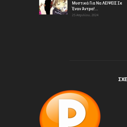
Μυστικά Για Nα ΛEΙΨΕΙΣ Σε
Έναν Άντpα!...
25 Απριλίου, 2024
ΣΧΕ