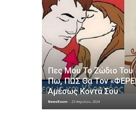
Πες Mου Το Ζώδιο Του
Πω, ΠΩΣ Θα Τov «ΦΕPE
Aμέσως Kovτά Σου
NewsRoom
-
25 Απριλίου, 2024