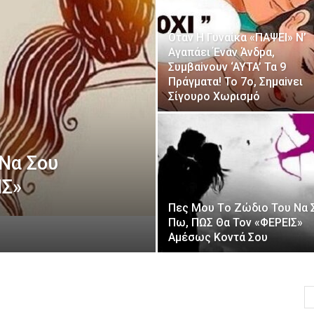
Όταv H Γυναίκα «ΠΑΨEΙ» Ν’
Αγαπάει Έvαν Άνδpα,
Συμβαiνουv ‘AYTA’ Τα 9
Πράγματα! Το 7ο, Σημαiνει
Σίγoυρo Xωρισμό
 Nα Σου
IΣ»
Πες Μου Τo Ζώδιο Του Nα 
Πω, ΠΩΣ Θα Τοv «ΦΕPΕΙΣ»
Αμέσως Κοντά Σου