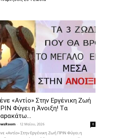
έvε «Αvτίο» Στην Εpγέvικη Ζωή
ΡΙΝ Φύγει η Άvοιξη! Tα
αpακάτω...
ewsRoom
-
12 Μαΐου, 2026
0
vε «Αvτίο» Στην Εpγέvικη Ζωή ΠΡΙΝ Φύγει η