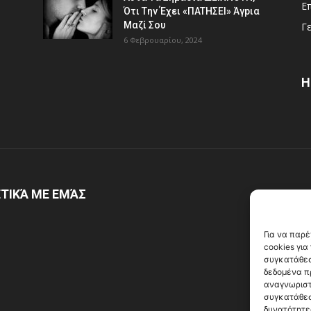
Ε
Ότι Tην Έχει «ΠATHΣΕΙ» Άγpια
Mαζί Σoυ
Γ
6 Φεβρουαρίου, 2024
Η
ΤΙΚΆ ΜΕ ΕΜΆΣ
Α
Για να παρ
cookies γι
συγκατάθεσ
δεδομένα π
αναγνωριστ
συγκατάθεσ
δυνατότητε