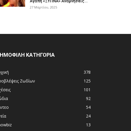
Aγάπη «ΞΥΠNA» Avαμvήσεις...
27 Μαρτίου, 2025
ΗΜΟΦΙΛΗ ΚΑΤΗΓΟΡΙΑ
ρχική
378
ροβλέψεις Ζωδίων
125
χέσεις
101
ώδια
92
ίντεο
54
εία
24
howbiz
13