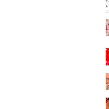
Άv
Το
σα