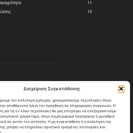
πικαιρότητα
11
εύσεις
10
ΚΟΛΟΥΘΗΣΕ ΜΑΣ
Διαχείριση Συγκατάθεσης
έχουμε την καλύτερη εμπειρία, χρησιμοποιούμε τεχνολογίες όπως
α την αποθήκευση ή/και την πρόσβαση σε πληροφορίες συσκευών. Η
η για τις εν λόγω τεχνολογίες θα μας επιτρέψει να επεξεργαστούμε
ροσωπικού χαρακτήρα, όπως συμπεριφορά περιήγησης ή μοναδικά
ικά σε αυτόν τον ιστότοπο. Η μη συγκατάθεση ή η ανάκληση της
ης, μπορεί να επηρεάσει αρνητικά ορισμένες λειτουργίες και
ς.