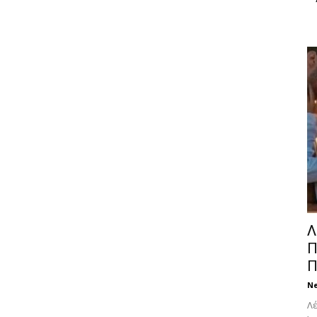
Λ
Π
Π
N
Λέ