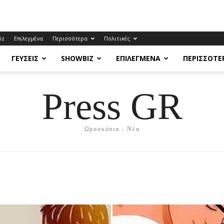
iz
Επιλεγμένα
Περισσότερα
Πολιτικές
ΓΕΎΣΕΙΣ
SHOWBIZ
ΕΠΙΛΕΓΜΈΝΑ
ΠΕΡΙΣΣΌΤΕ
Press GR
Ωροσκόπια - Νέα