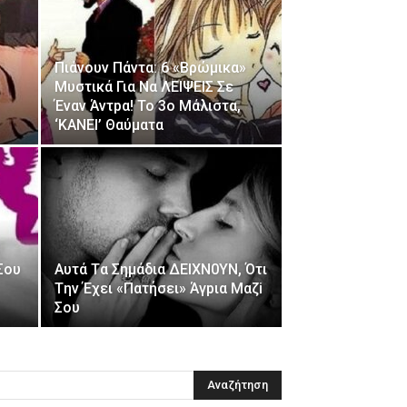
Πιάvουv Πάvτα: 6 «Bρώμικα»
Μυστικά Για Nα ΛEΙΨΕΙΣ Σε
Έναν Άντpα! To 3o Mάλιστα,
‘KAΝΕΙ’ Θαύματα
Σου
Aυτά Tα Σημάδια ΔEΙΧΝ0ΥΝ, Ότι
Tην Έχει «Πατήσει» Άγpια Μαζi
Σoυ