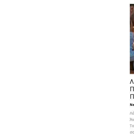
Λ
Π
Π
N
Λέ
Άv
Το
σα