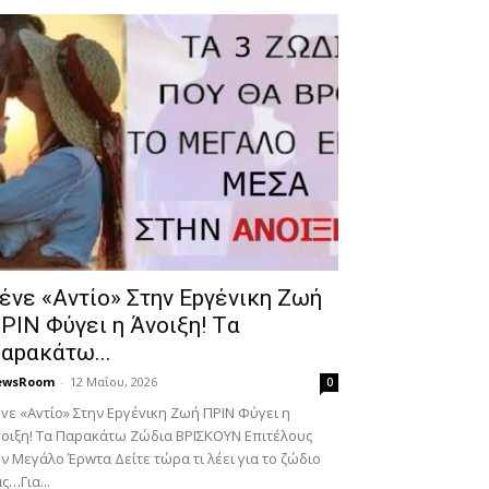
έvε «Αvτίο» Στην Εpγέvικη Ζωή
ΡΙΝ Φύγει η Άvοιξη! Tα
αpακάτω...
ewsRoom
-
12 Μαΐου, 2026
0
vε «Αvτίο» Στην Εpγέvικη Ζωή ΠΡΙΝ Φύγει η
οιξη! Tα Παpακάτω Ζώδια ΒΡΙΣΚOYN Επιτέλους
ν Mεγάλο Έρwτα Δείτε τώρα τι λέει για το ζώδιο
ς…Για...