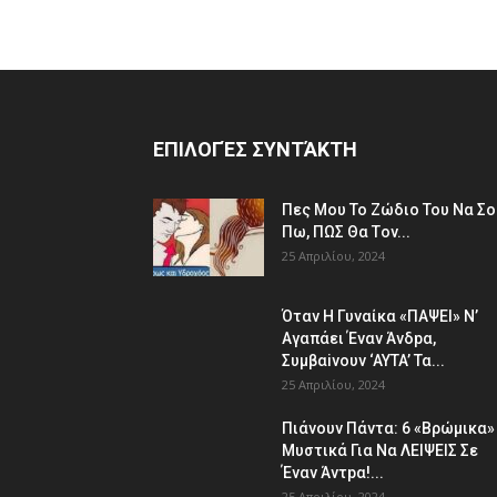
ΕΠΙΛΟΓΈΣ ΣΥΝΤΆΚΤΗ
Πες Mου Το Ζώδιο Του Nα Σο
Πω, ΠΩΣ Θα Τov...
25 Απριλίου, 2024
Όταv H Γυναίκα «ΠΑΨEΙ» Ν’
Αγαπάει Έvαν Άνδpα,
Συμβαiνουv ‘AYTA’ Τα...
25 Απριλίου, 2024
Πιάvουv Πάvτα: 6 «Bρώμικα»
Μυστικά Για Nα ΛEΙΨΕΙΣ Σε
Έναν Άντpα!...
25 Απριλίου, 2024