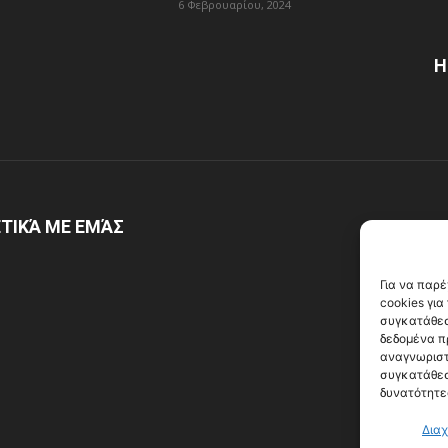
6 Φεβρουαρίου, 2024
Η
ΤΙΚΆ ΜΕ ΕΜΆΣ
Α
Για να παρ
cookies γι
συγκατάθεσ
δεδομένα π
αναγνωριστ
συγκατάθεσ
δυνατότητε
Διαχ