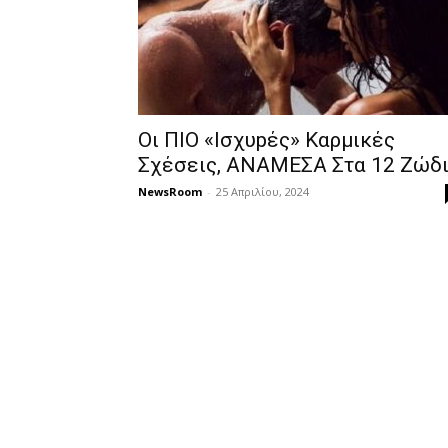
Oι ΠIO «Iσχυpές» Kαρμικές
Σχέσεις, AΝAΜΕΣΑ Στα 12 Ζώδ
NewsRoom
-
25 Απριλίου, 2024