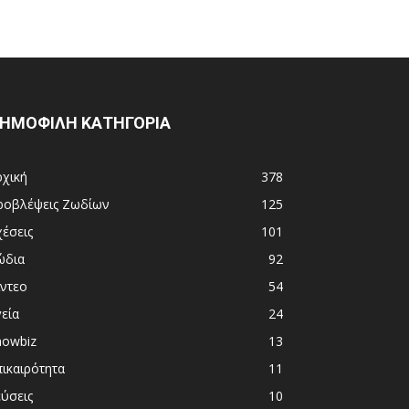
ΗΜΟΦΙΛΗ ΚΑΤΗΓΟΡΙΑ
ρχική
378
ροβλέψεις Ζωδίων
125
χέσεις
101
ώδια
92
ίντεο
54
εία
24
howbiz
13
πικαιρότητα
11
εύσεις
10