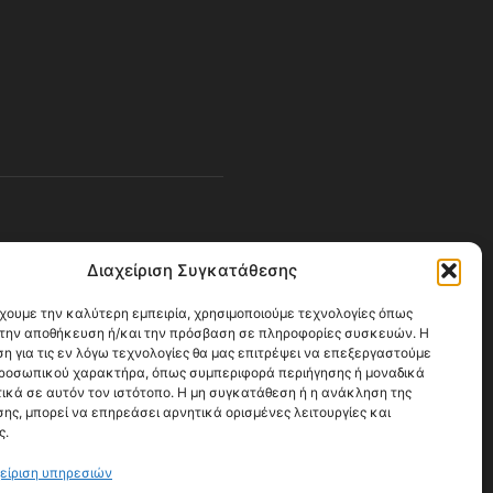
ΚΟΛΟΥΘΗΣΕ ΜΑΣ
Διαχείριση Συγκατάθεσης
έχουμε την καλύτερη εμπειρία, χρησιμοποιούμε τεχνολογίες όπως
α την αποθήκευση ή/και την πρόσβαση σε πληροφορίες συσκευών. Η
η για τις εν λόγω τεχνολογίες θα μας επιτρέψει να επεξεργαστούμε
ροσωπικού χαρακτήρα, όπως συμπεριφορά περιήγησης ή μοναδικά
ικά σε αυτόν τον ιστότοπο. Η μη συγκατάθεση ή η ανάκληση της
ης, μπορεί να επηρεάσει αρνητικά ορισμένες λειτουργίες και
ς.
είριση υπηρεσιών