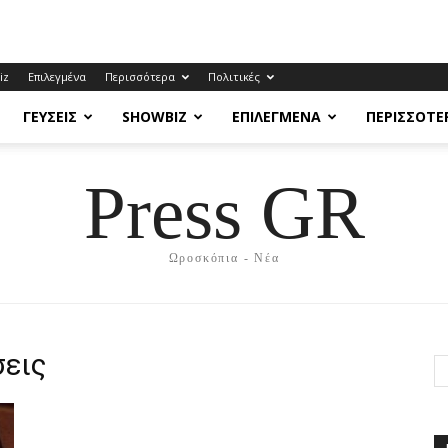
iz
Επιλεγμένα
Περισσότερα
Πολιτικές
ΓΕΎΣΕΙΣ
SHOWBIZ
ΕΠΙΛΕΓΜΈΝΑ
ΠΕΡΙΣΣΌΤΕ
Press GR
Ωροσκόπια - Νέα
σεις