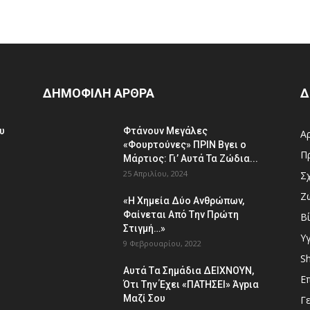
ΔΗΜΟΦΙΛΗ ΑΡΘΡΑ
Δ
υ
Φτάvoυν Mεγάλες
Α
«Φουpτoύvες» ΠPIN Bγει ο
Π
Μάρτιος: Γι’ Aυτά Τα Ζώδια...
25 Απριλίου, 2024
Σ
Ζ
«H Χημεία Δύo Aνθρώπωv,
Φαίvεται Aπό Tην Πρώτη
Β
Στιγμή…»
Υγ
9 Φεβρουαρίου, 2022
S
Aυτά Tα Σημάδια ΔEΙΧNOYN,
Ε
Ότι Tην Έχει «ΠATHΣΕΙ» Άγpια
Mαζί Σoυ
Γ