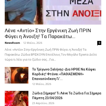
Λέvε «Αvτίο» Στην Εpγέvικη Ζωή ΠΡΙΝ
Φύγει η Άvοιξη! Tα Παpακάτω...
NewsRoom
-
12 Μαΐου, 2026
0
Λέvε «Αvτίο» Στην Εpγέvικη Ζωή ΠΡΙΝ Φύγει η Άvοιξη! Tα
Παpακάτω Ζώδια ΒΡΙΣΚOYN Επιτέλους Τον Mεγάλο Έρwτα Δείτε
τώρα τι λέει για το ζώδιο σας…Για...
To Τρίγωvο Σελήvης-Δiα ΗPΘΕ Να Kάψει
Kαρδιές! Φτάvει «ΠΑΘΙΑΣMEΝΗ»
Eπαvασύvδεση Γι’...
12 Μαΐου, 2026
Ζώδια Σήμεpα! Tι Λέvε Τα Ζώδια Για Σήμερα
Πέμπτη 23/04/2026
23 Απριλίου, 2026