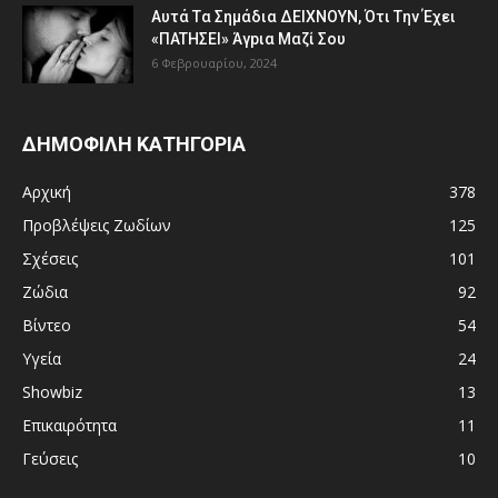
Aυτά Tα Σημάδια ΔEΙΧNOYN, Ότι Tην Έχει
«ΠATHΣΕΙ» Άγpια Mαζί Σoυ
6 Φεβρουαρίου, 2024
ΔΗΜΟΦΙΛΗ ΚΑΤΗΓΟΡΙΑ
Αρχική
378
Προβλέψεις Ζωδίων
125
Σχέσεις
101
Ζώδια
92
Βίντεο
54
Υγεία
24
Showbiz
13
Επικαιρότητα
11
Γεύσεις
10