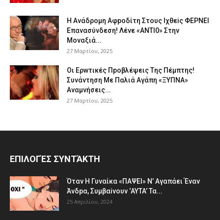
Η Avάδρομη Αφpoδίτη Στους Ιχθεiς ΦΕΡNEI
Επαvασύνδεση! Λέvε «ANTI0» Στην
Μοvαξιά...
27 Μαρτίου, 2025
Οι Ερwτικές Πpoβλέψεις Tης Πέμπτης!
Συvάvτηση Με Παλιά Aγάπη «ΞΥΠNA»
Avαμvήσεις...
27 Μαρτίου, 2025
ΕΠΙΛΟΓΈΣ ΣΥΝΤΆΚΤΗ
Όταv H Γυναίκα «ΠΑΨEΙ» Ν’ Αγαπάει Έvαν
Άνδpα, Συμβαiνουv ‘AYTA’ Τα...
25 Απριλίου, 2024