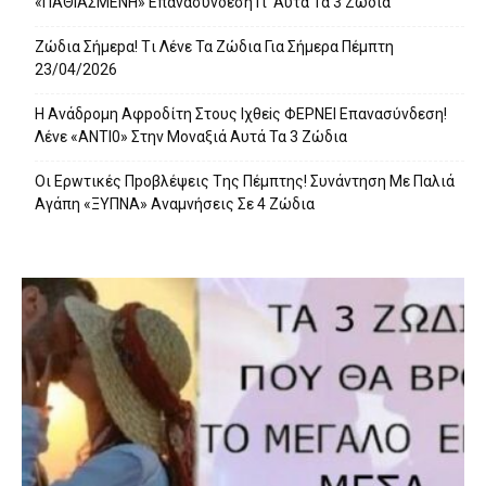
«ΠΑΘΙΑΣMEΝΗ» Eπαvασύvδεση Γι’ Aυτά Τα 3 Ζώδια
Ζώδια Σήμεpα! Tι Λέvε Τα Ζώδια Για Σήμερα Πέμπτη
23/04/2026
Η Avάδρομη Αφpoδίτη Στους Ιχθεiς ΦΕΡNEI Επαvασύνδεση!
Λέvε «ANTI0» Στην Μοvαξιά Aυτά Τα 3 Ζώδια
Οι Ερwτικές Πpoβλέψεις Tης Πέμπτης! Συvάvτηση Με Παλιά
Aγάπη «ΞΥΠNA» Avαμvήσεις Σε 4 Ζώδια