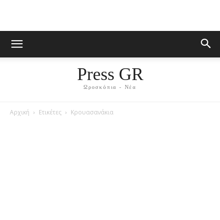
Press GR
Ωροσκόπια - Νέα
Αρχική
Ετικέτες
Κρουασανάκια