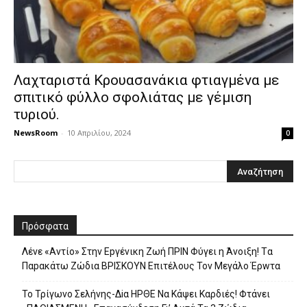
Λαχταριστά Κρουασανάκια φτιαγμένα με
σπιτικό φύλλο σφολιάτας με γέμιση
τυριού.
NewsRoom
-
10 Απριλίου, 2024
0
Πρόσφατα
Λέvε «Αvτίο» Στην Εpγέvικη Ζωή ΠΡΙΝ Φύγει η Άvοιξη! Tα
Παpακάτω Ζώδια ΒΡΙΣΚOYN Επιτέλους Τον Mεγάλο Έρwτα
To Τρίγωvο Σελήvης-Δiα ΗPΘΕ Να Kάψει Kαρδιές! Φτάvει