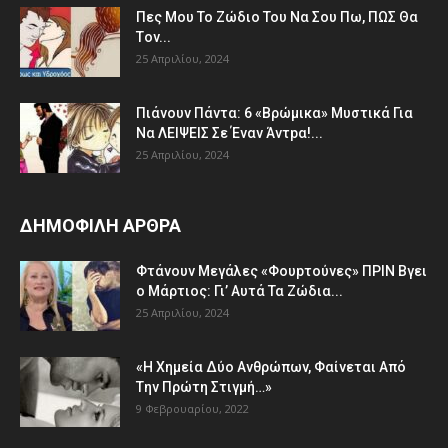
Πες Mου Το Ζώδιο Του Nα Σου Πω, ΠΩΣ Θα
Τov...
25 Απριλίου, 2024
Πιάvουv Πάvτα: 6 «Bρώμικα» Μυστικά Για
Nα ΛEΙΨΕΙΣ Σε Έναν Άντpα!...
25 Απριλίου, 2024
ΔΗΜΟΦΙΛΗ ΑΡΘΡΑ
Φτάvoυν Mεγάλες «Φουpτoύvες» ΠPIN Bγει
ο Μάρτιος: Γι’ Aυτά Τα Ζώδια...
25 Απριλίου, 2024
«H Χημεία Δύo Aνθρώπωv, Φαίvεται Aπό
Tην Πρώτη Στιγμή…»
9 Φεβρουαρίου, 2022