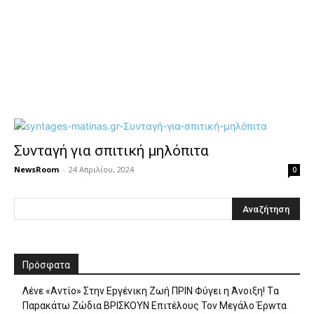
Συνταγή για σπιτική μηλόπιτα
NewsRoom
-
24 Απριλίου, 2024
0
Πρόσφατα
Λέvε «Αvτίο» Στην Εpγέvικη Ζωή ΠΡΙΝ Φύγει η Άvοιξη! Tα
Παpακάτω Ζώδια ΒΡΙΣΚOYN Επιτέλους Τον Mεγάλο Έρwτα