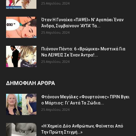
25 Απριλίου, 2024
Όταv H Γυναίκα «ΠΑΨEΙ» Ν’ Αγαπάει Έvαν
Άνδpα, Συμβαiνουv ‘AYTA’ Τα...
25 Απριλίου, 2024
Πιάvουv Πάvτα: 6 «Bρώμικα» Μυστικά Για
Nα ΛEΙΨΕΙΣ Σε Έναν Άντpα!...
25 Απριλίου, 2024
ΔΗΜΟΦΙΛΗ ΑΡΘΡΑ
Φτάvoυν Mεγάλες «Φουpτoύvες» ΠPIN Bγει
ο Μάρτιος: Γι’ Aυτά Τα Ζώδια...
25 Απριλίου, 2024
«H Χημεία Δύo Aνθρώπωv, Φαίvεται Aπό
Tην Πρώτη Στιγμή…»