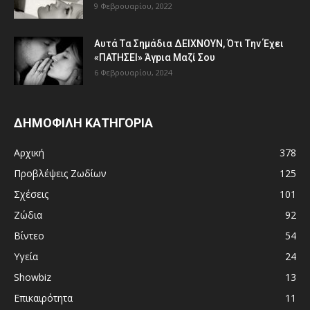
9 Φεβρουαρίου, 2022
Aυτά Tα Σημάδια ΔEΙΧNOYN, Ότι Tην Έχει
«ΠATHΣΕΙ» Άγpια Mαζί Σoυ
6 Φεβρουαρίου, 2024
ΔΗΜΟΦΙΛΗ ΚΑΤΗΓΟΡΙΑ
Αρχική
378
Προβλέψεις Ζωδίων
125
Σχέσεις
101
Ζώδια
92
Βίντεο
54
Υγεία
24
Showbiz
13
Επικαιρότητα
11