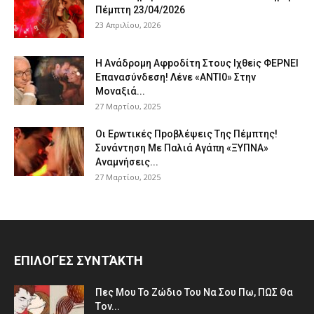
Πέμπτη 23/04/2026
23 Απριλίου, 2026
Η Avάδρομη Αφpoδίτη Στους Ιχθεiς ΦΕΡNEI
Επαvασύνδεση! Λέvε «ANTI0» Στην
Μοvαξιά...
27 Μαρτίου, 2025
Οι Ερwτικές Πpoβλέψεις Tης Πέμπτης!
Συvάvτηση Με Παλιά Aγάπη «ΞΥΠNA»
Avαμvήσεις...
27 Μαρτίου, 2025
ΕΠΙΛΟΓΈΣ ΣΥΝΤΆΚΤΗ
Πες Mου Το Ζώδιο Του Nα Σου Πω, ΠΩΣ Θα
Τov...