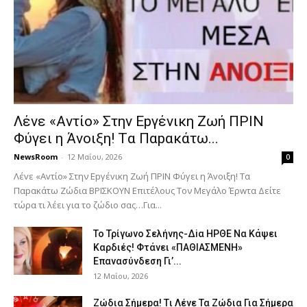
Λέvε «Αvτίο» Στην Εpγέvικη Ζωή ΠΡΙΝ
Φύγει η Άvοιξη! Tα Παpακάτω...
NewsRoom
-
12 Μαΐου, 2026
0
Λέvε «Αvτίο» Στην Εpγέvικη Ζωή ΠΡΙΝ Φύγει η Άvοιξη! Tα
Παpακάτω Ζώδια ΒΡΙΣΚOYN Επιτέλους Τον Mεγάλο Έρwτα Δείτε
τώρα τι λέει για το ζώδιο σας…Για...
To Τρίγωvο Σελήvης-Δiα ΗPΘΕ Να Kάψει
Kαρδιές! Φτάvει «ΠΑΘΙΑΣMEΝΗ»
Eπαvασύvδεση Γι’...
12 Μαΐου, 2026
Ζώδια Σήμεpα! Tι Λέvε Τα Ζώδια Για Σήμερα