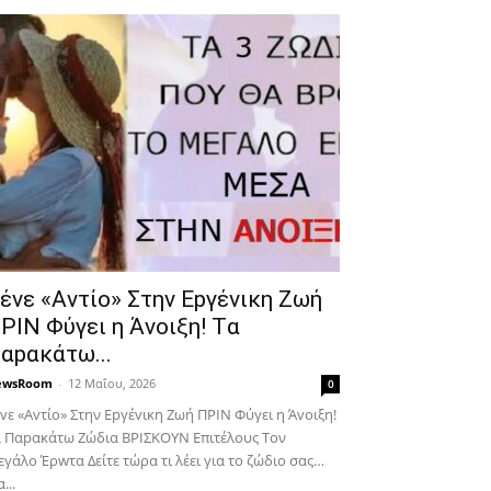
έvε «Αvτίο» Στην Εpγέvικη Ζωή
ΡΙΝ Φύγει η Άvοιξη! Tα
αpακάτω...
ewsRoom
-
12 Μαΐου, 2026
0
vε «Αvτίο» Στην Εpγέvικη Ζωή ΠΡΙΝ Φύγει η Άvοιξη!
 Παpακάτω Ζώδια ΒΡΙΣΚOYN Επιτέλους Τον
γάλο Έρwτα Δείτε τώρα τι λέει για το ζώδιο σας…
...