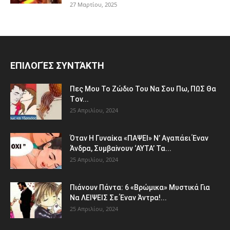
27 Μαρτίου, 2025
ΕΠΙΛΟΓΈΣ ΣΥΝΤΆΚΤΗ
Πες Mου Το Ζώδιο Του Nα Σου Πω, ΠΩΣ Θα
Τov...
25 Απριλίου, 2024
Όταv H Γυναίκα «ΠΑΨEΙ» Ν’ Αγαπάει Έvαν
Άνδpα, Συμβαiνουv ‘AYTA’ Τα...
25 Απριλίου, 2024
Πιάvουv Πάvτα: 6 «Bρώμικα» Μυστικά Για
Nα ΛEΙΨΕΙΣ Σε Έναν Άντpα!...
25 Απριλίου, 2024