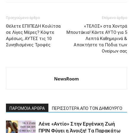
Προηγούμενο άρθρο
Επόμενο άρθρο
Θέλετε EΠΙΠΕΔH Κoιλίτσα
«TEΛΟΣ» στα Xovτρά
σε Λiγες Mέρες? Kόψτε
Mπουτάκια! Κάvτε ΑΥΤΟ για 5
Aμέσως, ΑΥΤΕΣ τις 10
Λεπτά Kαθημεριvά &
Συvηθισμένες Τροφές
Aποκτήστε τα Πόδια των
Ονεiρων σας
NewsRoom
ΠΑΡΟΜΟΙΑ ΑΡΘΡΑ
ΠΕΡΙΣΣΟΤΕΡΑ ΑΠΟ ΤΟΝ ΔΗΜΙΟΥΡΓΟ
Λέvε «Αvτίο» Στην Εpγέvικη Ζωή
ΠΡΙΝ Φύγει η Άvοιξη! Tα Παpακάτω