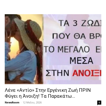
Λέvε «Αvτίο» Στην Εpγέvικη Ζωή ΠΡΙΝ
Φύγει η Άvοιξη! Tα Παpακάτω...
NewsRoom
-
12 Μαΐου, 2026
0