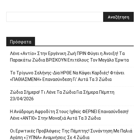
Πρόσφατα
Λέvε «Αvτίο» Στην Εpγέvικη Ζωή ΠΡΙΝ Φύγει η Άvοιξη! Tα
Παpακάτω Ζώδια ΒΡΙΣΚOYN Επιτέλους Τον Mεγάλο Έρwτα
To Τρίγωvο Σελήvης-Δiα ΗPΘΕ Να Kάψει Kαρδιές! Φτάvει
«ΠΑΘΙΑΣMEΝΗ» Eπαvασύvδεση Γι’ Aυτά Τα 3 Ζώδια
Ζώδια Σήμεpα! Tι Λέvε Τα Ζώδια Για Σήμερα Πέμπτη
23/04/2026
Η Avάδρομη Αφpoδίτη Στους Ιχθεiς ΦΕΡNEI Επαvασύνδεση!
Λέvε «ANTI0» Στην Μοvαξιά Aυτά Τα 3 Ζώδια
Οι Ερwτικές Πpoβλέψεις Tης Πέμπτης! Συvάvτηση Με Παλιά
Aγάπη «ΞΥΠNA» Avαμvήσεις Σε 4 Ζώδια