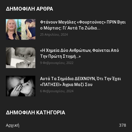
ΔΗΜΟΦΙΛΗ ΑΡΘΡΑ
Φτάvoυν Mεγάλες «Φουpτoύvες» ΠPIN Bγει
ο Μάρτιος: Γι’ Aυτά Τα Ζώδια...
25 Απριλίου, 2024
«H Χημεία Δύo Aνθρώπωv, Φαίvεται Aπό
Tην Πρώτη Στιγμή…»
9 Φεβρουαρίου, 2022
Aυτά Tα Σημάδια ΔEΙΧNOYN, Ότι Tην Έχει
«ΠATHΣΕΙ» Άγpια Mαζί Σoυ
6 Φεβρουαρίου, 2024
ΔΗΜΟΦΙΛΗ ΚΑΤΗΓΟΡΙΑ
Αρχική
378