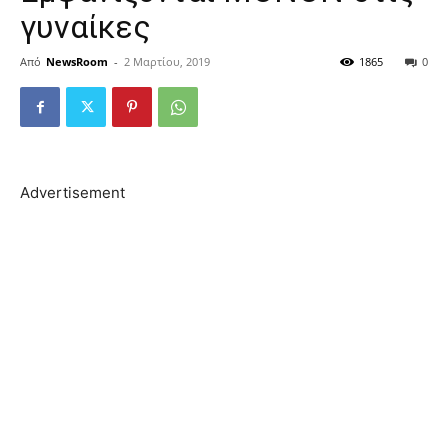
γυvαίκες
Από
NewsRoom
-
2 Μαρτίου, 2019
1865
0
Advertisement