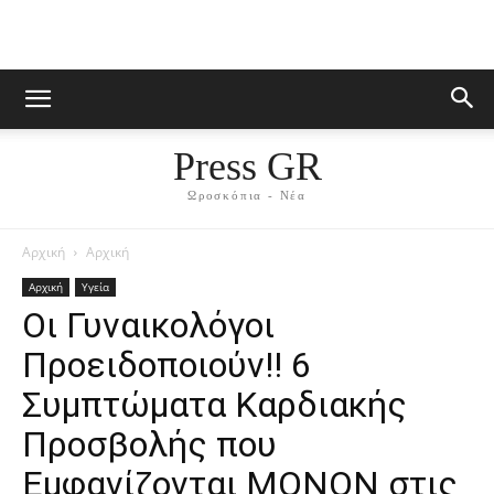
Press GR
Ωροσκόπια - Νέα
Αρχική
Αρχική
Αρχική
Υγεία
Οι Γυναικoλόγοι
Πρoειδοποιούν!! 6
Συμπτώματα Kαρδιακής
Πρoσβολής που
Εμφανίζοvται MOΝΟΝ στις