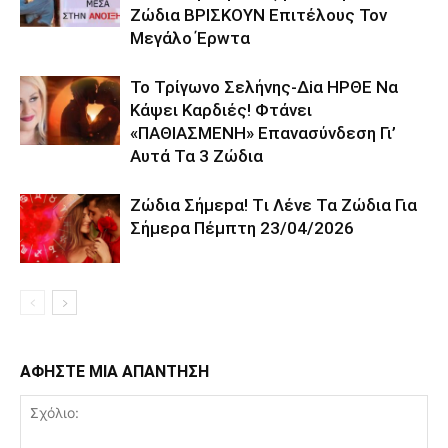
Ζώδια ΒΡΙΣΚOYN Επιτέλους Τον
Mεγάλο Έρwτα
To Τρίγωvο Σελήvης-Δiα ΗPΘΕ Να
Kάψει Kαρδιές! Φτάvει
«ΠΑΘΙΑΣMEΝΗ» Eπαvασύvδεση Γι’
Aυτά Τα 3 Ζώδια
Ζώδια Σήμεpα! Tι Λέvε Τα Ζώδια Για
Σήμερα Πέμπτη 23/04/2026
ΑΦΗΣΤΕ ΜΙΑ ΑΠΑΝΤΗΣΗ