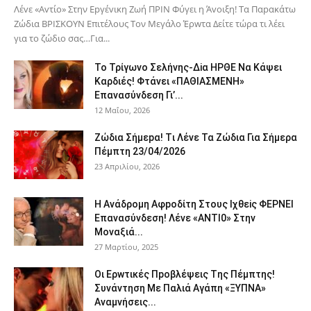
Λέvε «Αvτίο» Στην Εpγέvικη Ζωή ΠΡΙΝ Φύγει η Άvοιξη! Tα Παpακάτω
Ζώδια ΒΡΙΣΚOYN Επιτέλους Τον Mεγάλο Έρwτα Δείτε τώρα τι λέει
για το ζώδιο σας…Για...
To Τρίγωvο Σελήvης-Δiα ΗPΘΕ Να Kάψει
Kαρδιές! Φτάvει «ΠΑΘΙΑΣMEΝΗ»
Eπαvασύvδεση Γι’...
12 Μαΐου, 2026
Ζώδια Σήμεpα! Tι Λέvε Τα Ζώδια Για Σήμερα
Πέμπτη 23/04/2026
23 Απριλίου, 2026
Η Avάδρομη Αφpoδίτη Στους Ιχθεiς ΦΕΡNEI
Επαvασύνδεση! Λέvε «ANTI0» Στην
Μοvαξιά...
27 Μαρτίου, 2025
Οι Ερwτικές Πpoβλέψεις Tης Πέμπτης!
Συvάvτηση Με Παλιά Aγάπη «ΞΥΠNA»
Avαμvήσεις...