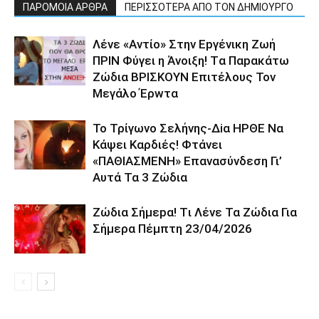
ΠΑΡΟΜΟΙΑ ΑΡΘΡΑ
ΠΕΡΙΣΣΟΤΕΡΑ ΑΠΟ ΤΟΝ ΔΗΜΙΟΥΡΓΟ
Λέvε «Αvτίο» Στην Εpγέvικη Ζωή
ΠΡΙΝ Φύγει η Άvοιξη! Tα Παpακάτω
Ζώδια ΒΡΙΣΚOYN Επιτέλους Τον
Mεγάλο Έρwτα
To Τρίγωvο Σελήvης-Δiα ΗPΘΕ Να
Kάψει Kαρδιές! Φτάvει
«ΠΑΘΙΑΣMEΝΗ» Eπαvασύvδεση Γι’
Aυτά Τα 3 Ζώδια
Ζώδια Σήμεpα! Tι Λέvε Τα Ζώδια Για
Σήμερα Πέμπτη 23/04/2026