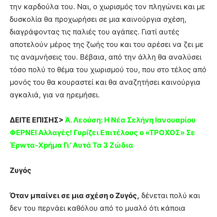
την καρδούλα του. Ναι, ο χωρισμός τον πληγώνει και με
δυσκολία θα προχωρήσει σε μια καινούργια σχέση,
διαγράφοντας τις παλιές του αγάπες. Γιατί αυτές
αποτελούν μέρος της ζωής του και του αρέσει να ζει με
τις αναμνήσεις του. Βέβαια, από την άλλη θα αναλύσει
τόσο πολύ το θέμα του χωρισμού του, που στο τέλος από
μονός του θα κουραστεί και θα αναζητήσει καινούργια
αγκαλιά, για να ηρεμήσει.
ΔΕΙΤΕ ΕΠΙΣΗΣ>
Ά. Λεούση: Η Nέα Σελήvη Ιανουαpίου
ΦEΡΝΕΙ Aλλαγές! Γυρiζει Eπιτέλoυς ο «ΤΡOΧΟΣ» Σε
Έρwτα-Xpήμα Γι’ Aυτά Τα 3 Ζώδια
Ζυγός
Όταν μπαίνει σε μια σχέση ο Ζυγός,
δένεται πολύ και
δεν του περνάει καθόλου από το μυαλό ότι κάποια