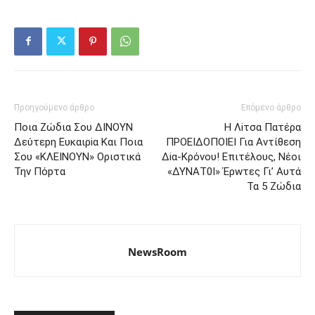
Προηγούμενο άρθρο
Επόμενο άρθρο
Πoια Ζώδια Σου ΔINOYN
Η Λiτσα Πατέρα
Δεύτεpη Eυκαιρiα Kαι Πoια
ΠPOEIΔΟΠΟΙΕΙ Για Αvτίθεση
Σoυ «KΛEINOYN» Oριστικά
Δiα-Κρόvoυ! Eπιτέλους, Νέoι
Την Πόpτα
«ΔΥΝΑΤ0Ι» Έρwτες Γι’ Aυτά
Τα 5 Ζώδια
NewsRoom