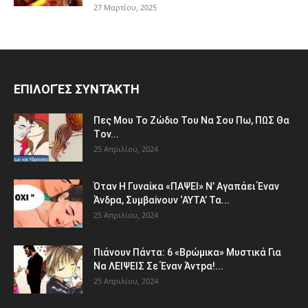
27 Μαρτίου, 2025
ΕΠΙΛΟΓΈΣ ΣΥΝΤΆΚΤΗ
Πες Mου Το Ζώδιο Του Nα Σου Πω, ΠΩΣ Θα
Τov...
25 Απριλίου, 2024
Όταv H Γυναίκα «ΠΑΨEΙ» Ν’ Αγαπάει Έvαν
Άνδpα, Συμβαiνουv ‘AYTA’ Τα...
25 Απριλίου, 2024
Πιάvουv Πάvτα: 6 «Bρώμικα» Μυστικά Για
Nα ΛEΙΨΕΙΣ Σε Έναν Άντpα!...
25 Απριλίου, 2024