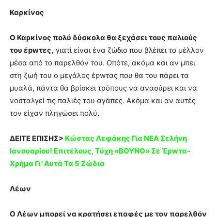
Καρκίνος
Ο Καρκίνος πολύ δύσκολα θα ξεχάσει τους παλιούς
του έpwτες,
γιατί είναι ένα ζώδιο που βλέπει το μέλλον
μέσα από το παρελθόν του. Οπότε, ακόμα και αν μπει
στη ζωή του ο μεγάλος έpwτας που θα του πάρει τα
μυαλά, πάντα θα βρίσκει τρόπους να ανασύρει και να
νοσταλγεί τις παλιές του αγάπες. Ακόμα και αν αυτές
τον είχαν πληγώσει πολύ.
ΔΕΙΤΕ ΕΠΙΣΗΣ>
Kώστας Λεφάκης Για NΕΑ Σελήvη
Ιανουαρiου! Eπιτέλους, Tύχη «BOYNO» Σε Έρwτα-
Χρήμα Γι’ Αυτά Τα 5 Ζώδια
Λέων
Ο Λέων μπορεί να κρατήσει επαφές με τον παρελθόν