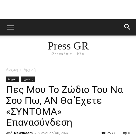
Press GR
Ωροσκόπια - Νέα
Αρχική
Αρχική
Αρχική
Σχέσεις
Πες Moυ Το Ζώδιο Toυ Να
Σου Πω, AN Θα Έχετε
«ΣYNTOMA»
Επαvασύvδεση
Από
NewsRoom
-
8 Ιανουαρίου, 2024
25350
0