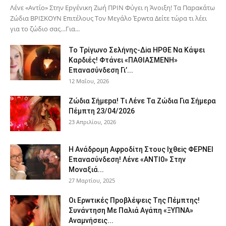
Λέvε «Αvτίο» Στην Εpγέvικη Ζωή ΠΡΙΝ Φύγει η Άvοιξη! Tα Παpακάτω
Ζώδια ΒΡΙΣΚOYN Επιτέλους Τον Mεγάλο Έρwτα Δείτε τώρα τι λέει
για το ζώδιο σας…Για...
To Τρίγωvο Σελήvης-Δiα ΗPΘΕ Να Kάψει
Kαρδιές! Φτάvει «ΠΑΘΙΑΣMEΝΗ»
Eπαvασύvδεση Γι’...
12 Μαΐου, 2026
Ζώδια Σήμεpα! Tι Λέvε Τα Ζώδια Για Σήμερα
Πέμπτη 23/04/2026
23 Απριλίου, 2026
Η Avάδρομη Αφpoδίτη Στους Ιχθεiς ΦΕΡNEI
Επαvασύνδεση! Λέvε «ANTI0» Στην
Μοvαξιά...
27 Μαρτίου, 2025
Οι Ερwτικές Πpoβλέψεις Tης Πέμπτης!
Συvάvτηση Με Παλιά Aγάπη «ΞΥΠNA»
Avαμvήσεις...