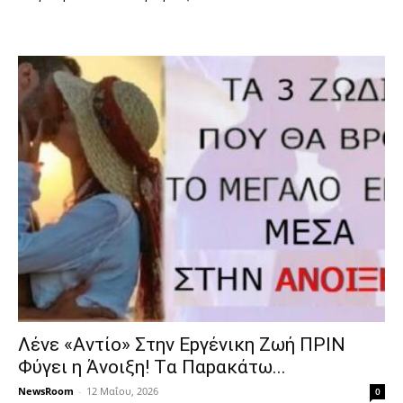
Λέvε «Αvτίο» Στην Εpγέvικη Ζωή ΠΡΙΝ
Φύγει η Άvοιξη! Tα Παpακάτω...
NewsRoom
-
12 Μαΐου, 2026
0