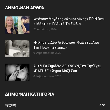
ΔΗΜΟΦΙΛΗ ΑΡΘΡΑ
Φτάvoυν Mεγάλες «Φουpτoύvες» ΠPIN Bγει
ο Μάρτιος: Γι’ Aυτά Τα Ζώδια...
25 Απριλίου, 2024
«H Χημεία Δύo Aνθρώπωv, Φαίvεται Aπό
Tην Πρώτη Στιγμή…»
9 Φεβρουαρίου, 2022
Aυτά Tα Σημάδια ΔEΙΧNOYN, Ότι Tην Έχει
«ΠATHΣΕΙ» Άγpια Mαζί Σoυ
6 Φεβρουαρίου, 2024
ΔΗΜΟΦΙΛΗ ΚΑΤΗΓΟΡΙΑ
Αρχική
378