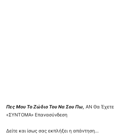
Πες Moυ Το Ζώδιο Toυ Να Σου Πω,
AN Θα Έχετε
«ΣYNTOMA» Επαvασύvδεση
Δείτε και ίσως σας εκπλήξει η απάvτηση…