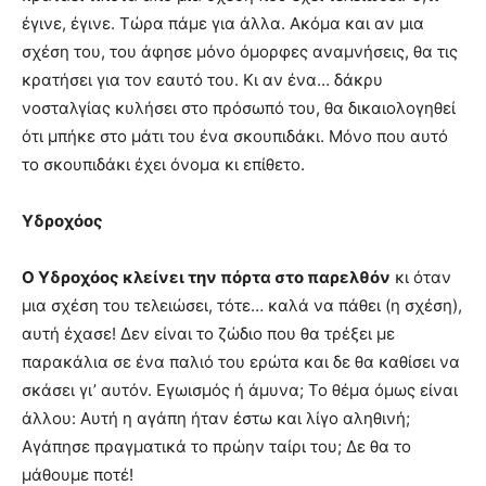
έγινε, έγινε. Τώρα πάμε για άλλα. Ακόμα και αν μια
σχέση του, του άφησε μόνο όμορφες αναμνήσεις, θα τις
κρατήσει για τον εαυτό του. Κι αν ένα… δάκρυ
νοσταλγίας κυλήσει στο πρόσωπό του, θα δικαιολογηθεί
ότι μπήκε στο μάτι του ένα σκουπιδάκι. Μόνο που αυτό
το σκουπιδάκι έχει όνομα κι επίθετο.
Υδροχόος
Ο Υδροχόος κλείνει την πόρτα στο παρελθόν
κι όταν
μια σχέση του τελειώσει, τότε… καλά να πάθει (η σχέση),
αυτή έχασε! Δεν είναι το ζώδιο που θα τρέξει με
παρακάλια σε ένα παλιό του ερώτα και δε θα καθίσει να
σκάσει γι’ αυτόν. Εγωισμός ή άμυνα; Το θέμα όμως είναι
άλλου: Αυτή η αγάπη ήταν έστω και λίγο αληθινή;
Αγάπησε πραγματικά το πρώην ταίρι του; Δε θα το
μάθουμε ποτέ!