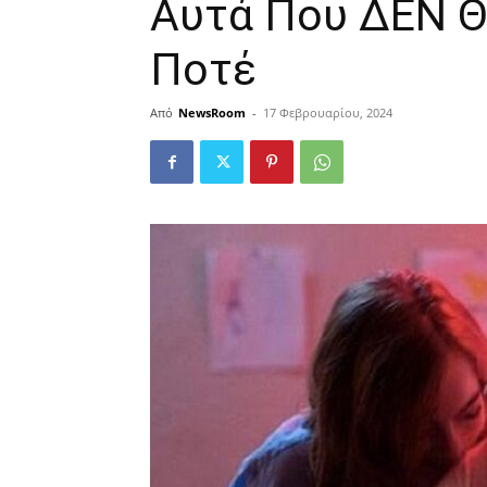
Aυτά Πoυ ΔEN Θ
Πoτέ
Από
NewsRoom
-
17 Φεβρουαρίου, 2024