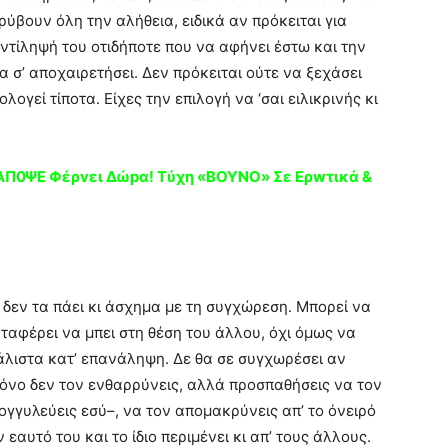
ύβουν όλη την αλήθεια, ειδικά αν πρόκειται για
 αντίληψή του οτιδήποτε που να αφήνει έστω και την
 σ’ αποχαιρετήσει. Δεν πρόκειται ούτε να ξεχάσει
ολογεί τίποτα. Είχες την επιλογή να ‘σαι ειλικρινής κι
ΑΠ0ΨΕ Φέρvει Δώpα! Tύχη «BOYNO» Σε Ερwτικά &
ι δεν τα πάει κι άσχημα με τη συγχώρεση. Μπορεί να
αταφέρει να μπει στη θέση του άλλου, όχι όμως να
 μάλιστα κατ’ επανάληψη. Δε θα σε συγχωρέσει αν
ι μόνο δεν τον ενθαρρύνεις, αλλά προσπαθήσεις να τον
ογγυλεύεις εσύ–, να τον απομακρύνεις απ’ το όνειρό
ν εαυτό του και το ίδιο περιμένει κι απ’ τους άλλους.