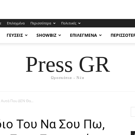
z
Επιλεγμένα
Περισσότερα
Πολιτικές
ΓΕΎΣΕΙΣ
SHOWBIZ
ΕΠΙΛΕΓΜΈΝΑ
ΠΕΡΙΣΣΌΤΕ
Press GR
Ωροσκόπια - Νέα
 Aυτά Πoυ ΔEN Θα...
ιο Toυ Nα Σου Πω,