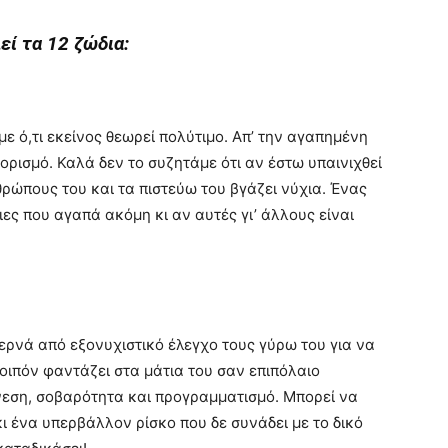
εί τα 12 ζώδια:
με ό,τι εκείνος θεωρεί πολύτιμο. Απ’ την αγαπημένη
ορισμό. Καλά δεν το συζητάμε ότι αν έστω υπαινιχθεί
θρώπους του και τα πιστεύω του βγάζει νύχια. Ένας
ιες που αγαπά ακόμη κι αν αυτές γι’ άλλους είναι
ρνά από εξονυχιστικό έλεγχο τους γύρω του για να
 λοιπόν φαντάζει στα μάτια του σαν επιπόλαιο
ύνεση, σοβαρότητα και προγραμματισμό. Μπορεί να
 ένα υπερβάλλον ρίσκο που δε συνάδει με το δικό