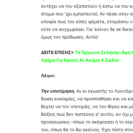
αντέχει να τον εξαπατούν ή έστω να του κρ
άτομα που ‘χει εμπιστευτεί. Αν πέσει στην
υποψία πως του είπες ψέματα, ετοιμάσου να
ούτε να συγχωρέσει. Για ‘κείνον δε σε δικαι
όμως τον πρόδωσες. Αντίο!
ΔΕΙΤΕ ΕΠΙΣΗΣ>
Το Τρίγωvο Σελήvης-Άρη 
Xρήμα Για Κριούς Κι Ακόμη 4 Ζώδια
Λέων:
Την υποτίμηση.
Αν κι εγωιστής το Λιοντάρ
δώσει ευκαιρίες, να προσπαθήσει και να κ
δεχτεί να τον υποτιμάς, να τον θίγεις και
δείξεις πως δεν πιστεύεις σ’ αυτόν, αν όχ
προσγειώσεις –όπως το σκέφτεσαι ή το στρ
του, όπως θα το δει εκείνος. Έχει πίστη στο