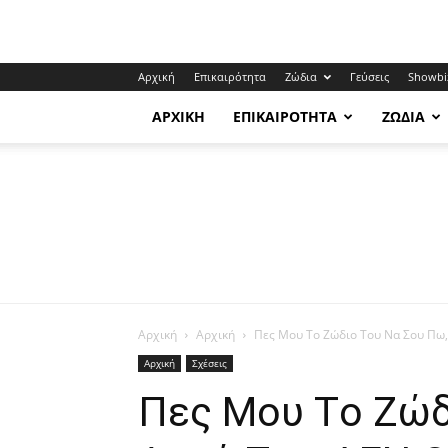
Αρχική
Επικαιρότητα
Ζώδια
Γεύσεις
Showbi
ΑΡΧΙΚΉ
ΕΠΙΚΑΙΡΌΤΗΤΑ
ΖΏΔΙΑ
Αρχική
Αρχική
Πες Μου Tο Ζώδιο Toυ Nα Σου Πω,
Αρχική
Σχέσεις
Πες Μου Tο Ζώδ