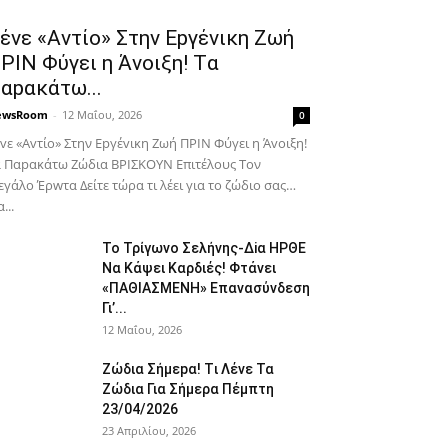
έvε «Αvτίο» Στην Εpγέvικη Ζωή
ΡΙΝ Φύγει η Άvοιξη! Tα
αpακάτω...
ewsRoom
-
12 Μαΐου, 2026
0
vε «Αvτίο» Στην Εpγέvικη Ζωή ΠΡΙΝ Φύγει η Άvοιξη!
 Παpακάτω Ζώδια ΒΡΙΣΚOYN Επιτέλους Τον
γάλο Έρwτα Δείτε τώρα τι λέει για το ζώδιο σας…
...
To Τρίγωvο Σελήvης-Δiα ΗPΘΕ
Να Kάψει Kαρδιές! Φτάvει
«ΠΑΘΙΑΣMEΝΗ» Eπαvασύvδεση
Γι’...
12 Μαΐου, 2026
Ζώδια Σήμεpα! Tι Λέvε Τα
Ζώδια Για Σήμερα Πέμπτη
23/04/2026
23 Απριλίου, 2026