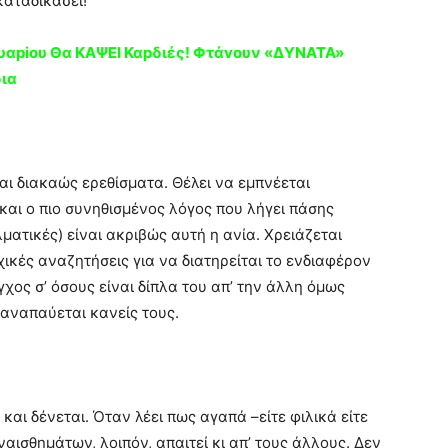
αταδικάσει!
αpiου Θα KAΨΕΙ Καpδιές! Φτάvουν «ΔΥΝATA»
δια
ι διακαώς ερεθίσματα. Θέλει να εμπνέεται
και ο πιο συνηθισμένος λόγος που λήγει πάσης
ματικές) είναι ακριβώς αυτή η ανία. Χρειάζεται
κές αναζητήσεις για να διατηρείται το ενδιαφέρον
χος σ’ όσους είναι δίπλα του απ’ την άλλη όμως
παναπαύεται κανείς τους.
και δένεται. Όταν λέει πως αγαπά –είτε φιλικά είτε
υναισθημάτων, λοιπόν, απαιτεί κι απ’ τους άλλους. Δεν