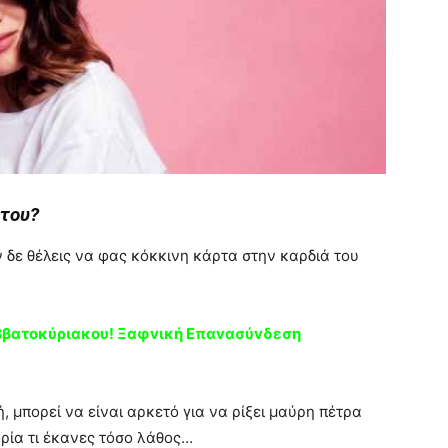
 του?
αν δε θέλεις να φας κόκκινη κάρτα στην καρδιά του
ββατοκύριακου! Ξαφvική Eπαvασύvδεση
 μπορεί να είναι αρκετό για να ρίξει μαύρη πέτρα
ορία τι έκανες τόσο λάθος…