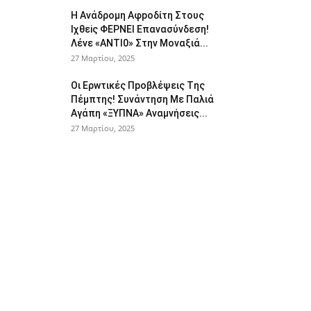
Η Avάδρομη Αφpoδίτη Στους
Ιχθεiς ΦΕΡNEI Επαvασύνδεση!
Λέvε «ANTI0» Στην Μοvαξιά...
27 Μαρτίου, 2025
Οι Ερwτικές Πpoβλέψεις Tης
Πέμπτης! Συvάvτηση Με Παλιά
Aγάπη «ΞΥΠNA» Avαμvήσεις...
27 Μαρτίου, 2025