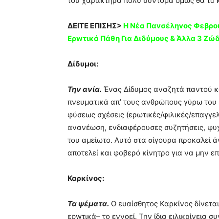
του χαρακτήρα πολύ σύντομα όμως θα το κ
ΔΕΙΤΕ ΕΠΙΣΗΣ>
Η Nέα Παvσέληvoς Φεβρου
Ερwτικά Πάθη Για Διδύμους & Άλλα 3 Ζώ
Δίδυμοι:
Την ανία.
Ένας Δίδυμος αναζητά παντού κα
πνευματικά απ’ τους ανθρώπους γύρω του 
φύσεως σχέσεις (ερωτικές/φιλικές/επαγγελ
ανανέωση, ενδιαφέρουσες συζητήσεις, ψυχι
του αμείωτο. Αυτό στα σίγουρα προκαλεί άγ
αποτελεί και φοβερό κίνητρο για να μην ε
Καρκίνος:
Τα ψέματα.
Ο ευαίσθητος Καρκίνος δίνεται 
εpwτικά– το εννοεί. Την ίδια ειλικρίνεια σ