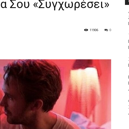
α Σου «Συγχωρέσει»
11906
0