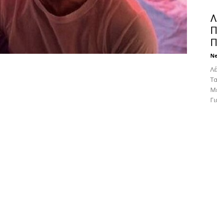
Λ
Π
Π
N
Λέ
Tα
Mε
Για