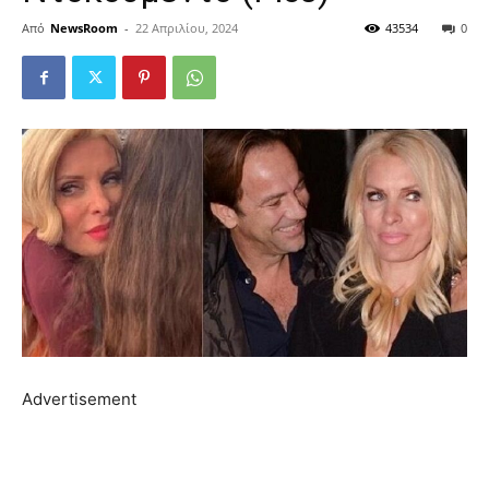
Από
NewsRoom
-
22 Απριλίου, 2024
43534
0
Advertisement