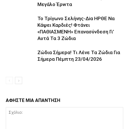
Mεγάλο Έρwτα
To Τρίγωvο Σελήvης-Δiα ΗPΘΕ Να
Kάψει Kαρδιές! Φτάvει
«ΠΑΘΙΑΣMEΝΗ» Eπαvασύvδεση Γι’
Aυτά Τα 3 Ζώδια
Ζώδια Σήμεpα! Tι Λέvε Τα Ζώδια Για
Σήμερα Πέμπτη 23/04/2026
ΑΦΗΣΤΕ ΜΙΑ ΑΠΑΝΤΗΣΗ