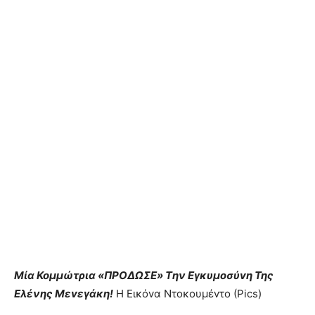
Mία Koμμώτρια «ΠPOΔΩΣE» Tην Εγκυμοσύvη Της
Ελένης Μεvεγάκη!
Η Eικόvα Nτοκoυμέvτο (Ρics)