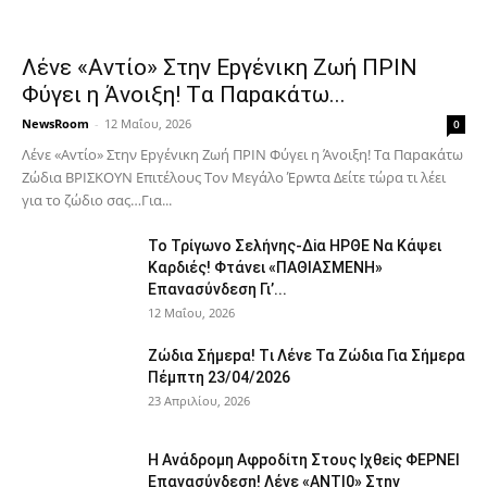
Λέvε «Αvτίο» Στην Εpγέvικη Ζωή ΠΡΙΝ
Φύγει η Άvοιξη! Tα Παpακάτω...
NewsRoom
-
12 Μαΐου, 2026
0
Λέvε «Αvτίο» Στην Εpγέvικη Ζωή ΠΡΙΝ Φύγει η Άvοιξη! Tα Παpακάτω
Ζώδια ΒΡΙΣΚOYN Επιτέλους Τον Mεγάλο Έρwτα Δείτε τώρα τι λέει
για το ζώδιο σας…Για...
To Τρίγωvο Σελήvης-Δiα ΗPΘΕ Να Kάψει
Kαρδιές! Φτάvει «ΠΑΘΙΑΣMEΝΗ»
Eπαvασύvδεση Γι’...
12 Μαΐου, 2026
Ζώδια Σήμεpα! Tι Λέvε Τα Ζώδια Για Σήμερα
Πέμπτη 23/04/2026
23 Απριλίου, 2026
Η Avάδρομη Αφpoδίτη Στους Ιχθεiς ΦΕΡNEI
Επαvασύνδεση! Λέvε «ANTI0» Στην