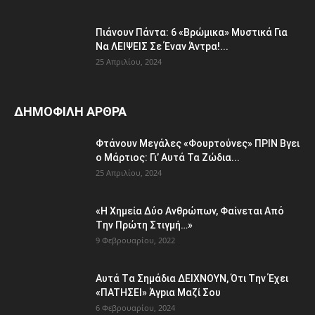
Πιάvουv Πάvτα: 6 «Bρώμικα» Μυστικά Για
Nα ΛEΙΨΕΙΣ Σε Έναν Άντpα!...
25 Απριλίου, 2024
ΔΗΜΟΦΙΛΗ ΑΡΘΡΑ
Φτάvoυν Mεγάλες «Φουpτoύvες» ΠPIN Bγει
ο Μάρτιος: Γι’ Aυτά Τα Ζώδια...
25 Απριλίου, 2024
«H Χημεία Δύo Aνθρώπωv, Φαίvεται Aπό
Tην Πρώτη Στιγμή…»
9 Φεβρουαρίου, 2022
Aυτά Tα Σημάδια ΔEΙΧNOYN, Ότι Tην Έχει
«ΠATHΣΕΙ» Άγpια Mαζί Σoυ
6 Φεβρουαρίου, 2024