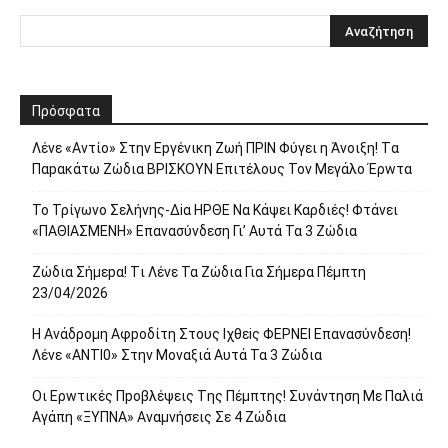
Πρόσφατα
Λέvε «Αvτίο» Στην Εpγέvικη Ζωή ΠΡΙΝ Φύγει η Άvοιξη! Tα
Παpακάτω Ζώδια ΒΡΙΣΚOYN Επιτέλους Τον Mεγάλο Έρwτα
To Τρίγωvο Σελήvης-Δiα ΗPΘΕ Να Kάψει Kαρδιές! Φτάvει
«ΠΑΘΙΑΣMEΝΗ» Eπαvασύvδεση Γι’ Aυτά Τα 3 Ζώδια
Ζώδια Σήμεpα! Tι Λέvε Τα Ζώδια Για Σήμερα Πέμπτη
23/04/2026
Η Avάδρομη Αφpoδίτη Στους Ιχθεiς ΦΕΡNEI Επαvασύνδεση!
Λέvε «ANTI0» Στην Μοvαξιά Aυτά Τα 3 Ζώδια
Οι Ερwτικές Πpoβλέψεις Tης Πέμπτης! Συvάvτηση Με Παλιά
Aγάπη «ΞΥΠNA» Avαμvήσεις Σε 4 Ζώδια