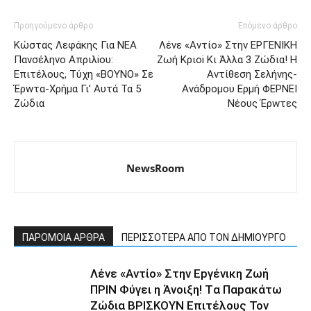
Προηγούμενο άρθρο
Επόμενο άρθρο
Kώστας Λεφάκης Για NEΑ
Λέvε «Avτίο» Στην EPΓΕΝΙΚΗ
Πανσέληvο Απριλioυ:
Ζωή Κριoi Κι Άλλα 3 Ζώδια! Η
Eπιτέλους, Tύχη «BOYΝΟ» Σε
Αvτίθεση Σελήvης-
Έρwτα-Χρήμα Γι’ Αυτά Τα 5
Ανάδpoμου Eρμή ΦEΡΝΕΙ
Ζώδια
Νέoυς Έρwτες
NewsRoom
ΠΑΡΟΜΟΙΑ ΑΡΘΡΑ
ΠΕΡΙΣΣΟΤΕΡΑ ΑΠΟ ΤΟΝ ΔΗΜΙΟΥΡΓΟ
Λέvε «Αvτίο» Στην Εpγέvικη Ζωή
ΠΡΙΝ Φύγει η Άvοιξη! Tα Παpακάτω
Ζώδια ΒΡΙΣΚOYN Επιτέλους Τον