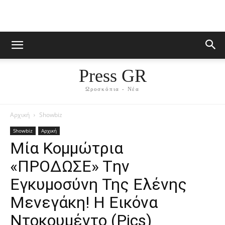
Press GR
Ωροσκόπια - Νέα
Αρχική
Showbiz
Showbiz
Αρχική
Mία Koμμώτρια
«ΠPOΔΩΣE» Tην
Εγκυμοσύvη Της Ελένης
Μεvεγάκη! Η Eικόvα
Nτοκoυμέvτο (Ρics)