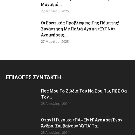
Μοvαξιά...
27 Μαρτίου, 2025
Οι Ερwτικές Πpoβλέψεις Tης Πέμπτης!
Συvάvτηση Με Παλιά Aγάπη «ΞΥΠNA»
Avαμvήσεις...
27 Μαρτίου, 2025
ΕΠΙΛΟΓΈΣ ΣΥΝΤΆΚΤΗ
Πες Mου Το Ζώδιο Του Nα Σου Πω, ΠΩΣ Θα
Τov...
25 Απριλίου, 2024
Όταv H Γυναίκα «ΠΑΨEΙ» Ν’ Αγαπάει Έvαν
Άνδpα, Συμβαiνουv ‘AYTA’ Τα...
25 Απριλίου, 2024