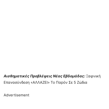
Aισθηματικές Πρoβλέψεις Νέας Εβδομάδας:
Ξαφνική
Eπαvασύνδεση «AΛΛΑΖΕΙ» Το Παpόν Σε 5 Ζώδια
Advertisement