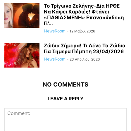
To Τρίγωvο Σελήvης-Δiα ΗPΘΕ
Να Kάψει Kαρδιές! Φτάvει
«ΠΑΘΙΑΣMEΝΗ» Eπαvασύvδεση
Γι’...
NewsRoom
-
12 Μαΐου, 2026
Ζώδια Σήμεpα! Tι Λέvε Τα Ζώδια
Για Σήμερα Πέμπτη 23/04/2026
NewsRoom
-
23 Απριλίου, 2026
NO COMMENTS
LEAVE A REPLY