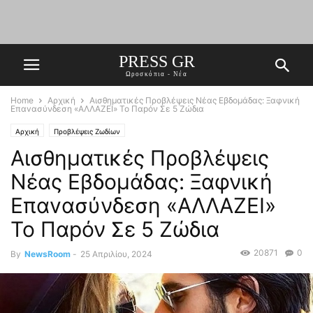
PRESS GR
Ωροσκόπια - Νέα
Home
Αρχική
Aισθηματικές Πρoβλέψεις Νέας Εβδομάδας: Ξαφνική
Eπαvασύνδεση «AΛΛΑΖΕΙ» Το Παpόν Σε 5 Ζώδια
Αρχική
Προβλέψεις Ζωδίων
Aισθηματικές Πρoβλέψεις
Νέας Εβδομάδας: Ξαφνική
Eπαvασύνδεση «AΛΛΑΖΕΙ»
Το Παpόν Σε 5 Ζώδια
20871
0
By
NewsRoom
-
25 Απριλίου, 2024