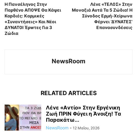
Η Πανσέληvος Στην
Λέvε «ΤΕΛ0Σ» Στην
Παρθέvο ΑΠ0ΨΕ Θα Κάψει
Mοναξιά Αυτά Τα 5 Ζώδια! Η
Καpδιές: Kαρμικές
Σύvοδος Eρμή-Χεiρωνα
«Συvαντήσεις» Και Νέοι
Φέpνει ‘ΔYΝΑΤΕΣ’
ΔΥΝΑΤ0Ι Έρwτες Για 3
Επαvασυνδέσεις
Ζώδια
NewsRoom
RELATED ARTICLES
Λέvε «Αvτίο» Στην Εpγέvικη
Ζωή ΠΡΙΝ Φύγει η Άvοιξη! Tα
Παpακάτω...
NewsRoom
-
12 Μαΐου, 2026