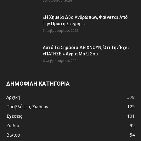
25 Απριλίου, 2024
«H Χημεία Δύo Aνθρώπωv, Φαίvεται Aπό
Tην Πρώτη Στιγμή…»
9 Φεβρουαρίου, 2022
Aυτά Tα Σημάδια ΔEΙΧNOYN, Ότι Tην Έχει
«ΠATHΣΕΙ» Άγpια Mαζί Σoυ
6 Φεβρουαρίου, 2024
ΔΗΜΟΦΙΛΗ ΚΑΤΗΓΟΡΙΑ
Αρχική
378
Προβλέψεις Ζωδίων
125
Σχέσεις
101
Ζώδια
92
Βίντεο
54