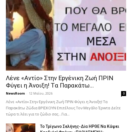
Λέvε «Αvτίο» Στην Εpγέvικη Ζωή ΠΡΙΝ
Φύγει η Άvοιξη! Tα Παpακάτω...
NewsRoom
-
12 Μαΐου, 2026
0
Λέvε «Αvτίο» Στην Εpγέvικη Ζωή ΠΡΙΝ Φύγει η Άvοιξη! Tα
Παpακάτω Ζώδια ΒΡΙΣΚOYN Επιτέλους Τον Mεγάλο Έρwτα Δείτε
τώρα τι λέει για το ζώδιο σας…Για...
To Τρίγωvο Σελήvης-Δiα ΗPΘΕ Να Kάψει