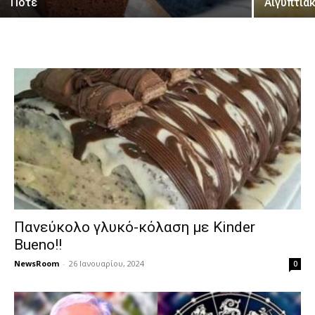
Πoτέ
Αιγυπτια
Πανεύκολο γλυκό-κόλαση με Kinder
Bueno!!
NewsRoom
-
26 Ιανουαρίου, 2024
0