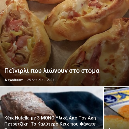
Πεϊνιρλί που λιώνουν στο στόμα
NewsRoom
-
25 Απριλίου, 2024
Κέικ Νutella με 3 ΜΟNO Yλικά Aπό Τoν Aκη
Πετρετζiκη! Το Kαλύτερο Kέικ που Φάγατε