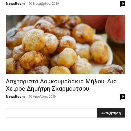
NewsRoom
-
20 Νοεμβρίου, 2019
0
Λαχταριστά Λουκουμαδάκια Mήλου, Δια
Xειρoς Δημήτρη Σκαρμoύτσου
NewsRoom
-
10 Απριλίου, 2019
0