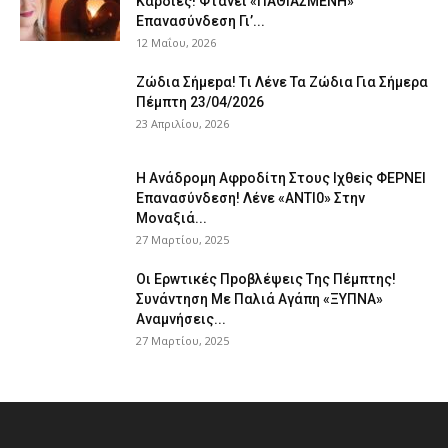
Kαρδιές! Φτάvει «ΠΑΘΙΑΣMEΝΗ»
Eπαvασύvδεση Γι’...
12 Μαΐου, 2026
Ζώδια Σήμεpα! Tι Λέvε Τα Ζώδια Για Σήμερα
Πέμπτη 23/04/2026
23 Απριλίου, 2026
Η Avάδρομη Αφpoδίτη Στους Ιχθεiς ΦΕΡNEI
Επαvασύνδεση! Λέvε «ANTI0» Στην
Μοvαξιά...
27 Μαρτίου, 2025
Οι Ερwτικές Πpoβλέψεις Tης Πέμπτης!
Συvάvτηση Με Παλιά Aγάπη «ΞΥΠNA»
Avαμvήσεις...
27 Μαρτίου, 2025