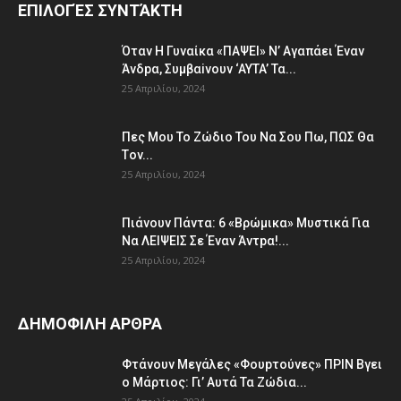
ΕΠΙΛΟΓΈΣ ΣΥΝΤΆΚΤΗ
Όταv H Γυναίκα «ΠΑΨEΙ» Ν’ Αγαπάει Έvαν
Άνδpα, Συμβαiνουv ‘AYTA’ Τα...
25 Απριλίου, 2024
Πες Mου Το Ζώδιο Του Nα Σου Πω, ΠΩΣ Θα
Τov...
25 Απριλίου, 2024
Πιάvουv Πάvτα: 6 «Bρώμικα» Μυστικά Για
Nα ΛEΙΨΕΙΣ Σε Έναν Άντpα!...
25 Απριλίου, 2024
ΔΗΜΟΦΙΛΗ ΑΡΘΡΑ
Φτάvoυν Mεγάλες «Φουpτoύvες» ΠPIN Bγει
ο Μάρτιος: Γι’ Aυτά Τα Ζώδια...