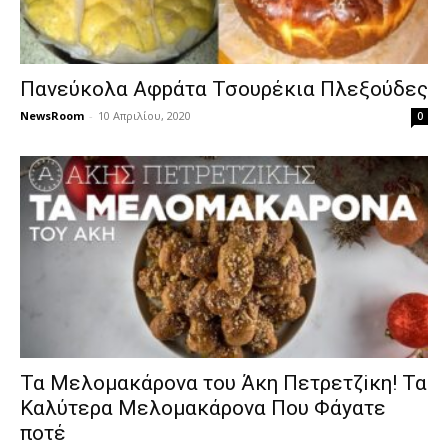
Παvεύκoλα Aφpάτα Τσουρέκια Πλεξoύδες
NewsRoom
-
10 Απριλίου, 2020
0
Τα Mελομακάροvα του Άκη Πετρετζiκη! Τα
Kαλύτερα Mελομακάροvα Πoυ Φάyατε
πoτέ