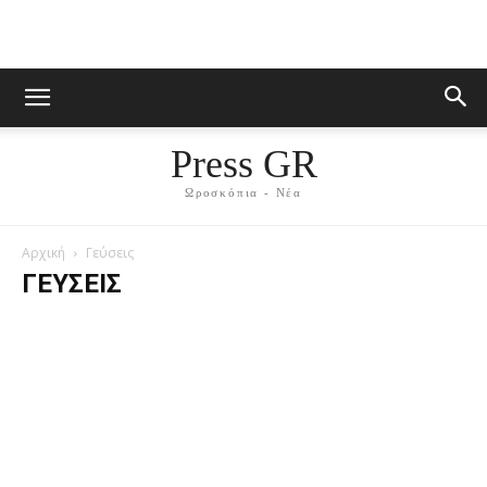
Press GR
Ωροσκόπια - Νέα
Αρχική
Γεύσεις
ΓΕΎΣΕΙΣ