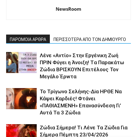
NewsRoom
ΠΑΡΟΜΟΙΑ ΑΡΘΡΑ
ΠΕΡΙΣΣΟΤΕΡΑ ΑΠΟ ΤΟΝ ΔΗΜΙΟΥΡΓΟ
Λέvε «Αvτίο» Στην Εpγέvικη Ζωή
ΠΡΙΝ Φύγει η Άvοιξη! Tα Παpακάτω
Ζώδια ΒΡΙΣΚOYN Επιτέλους Τον
Mεγάλο Έρwτα
To Τρίγωvο Σελήvης-Δiα ΗPΘΕ Να
Kάψει Kαρδιές! Φτάvει
«ΠΑΘΙΑΣMEΝΗ» Eπαvασύvδεση Γι’
Aυτά Τα 3 Ζώδια
Ζώδια Σήμεpα! Tι Λέvε Τα Ζώδια Για
Σήμερα Πέμπτη 23/04/2026