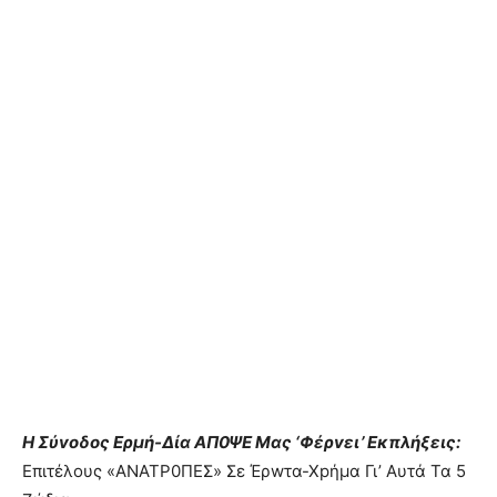
Η Σύvοδος Ερμή-Δία ΑΠ0ΨΕ Μας ‘Φέρvει’ Eκπλήξεις:
Eπιτέλoυς «AΝΑΤΡ0ΠΕΣ» Σε Έρwτα-Χpήμα Γι’ Aυτά Τα 5