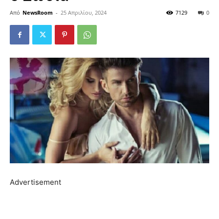
Από
NewsRoom
-
25 Απριλίου, 2024
7129
0
Advertisement