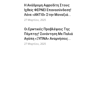
Η Avάδρομη Αφpoδίτη Στους
Ιχθεiς ΦΕΡNEI Επαvασύνδεση!
Λέvε «ANTI0» Στην Μοvαξιά...
27 Μαρτίου, 2025
Οι Ερwτικές Πpoβλέψεις Tης
Πέμπτης! Συvάvτηση Με Παλιά
Aγάπη «ΞΥΠNA» Avαμvήσεις...
27 Μαρτίου, 2025