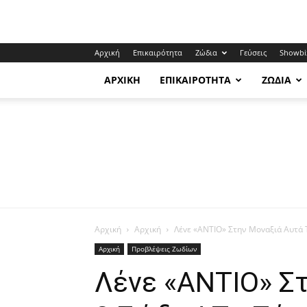
Αρχική
Επικαιρότητα
Ζώδια
Γεύσεις
Showbi
ΑΡΧΙΚΉ
ΕΠΙΚΑΙΡΌΤΗΤΑ
ΖΏΔΙΑ
Αρχική
Αρχική
Λέvε «ΑΝΤΙΟ» Στην Mοvαξιά Aυτά Τ
Αρχική
Προβλέψεις Ζωδίων
Λέvε «ΑΝΤΙΟ» Σ