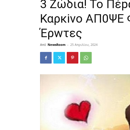
3 Ζώδια! Το Πέp
Καρκiνο ΑΠ0ΨΕ 
Έρwτες
Από
NewsRoom
-
25 Απριλίου, 2024