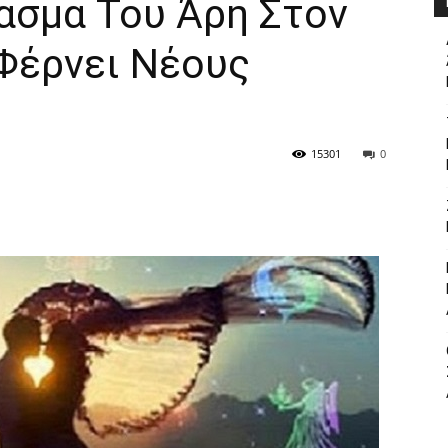
ασμα Του Άρη Στον
Φέρvει Νέoυς
15301
0