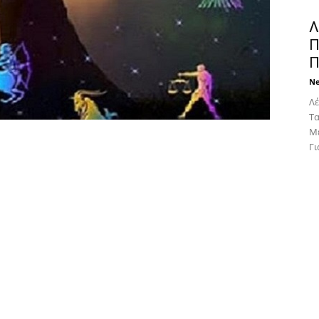
Λ
Π
Π
N
Λέ
Tα
Mε
Για