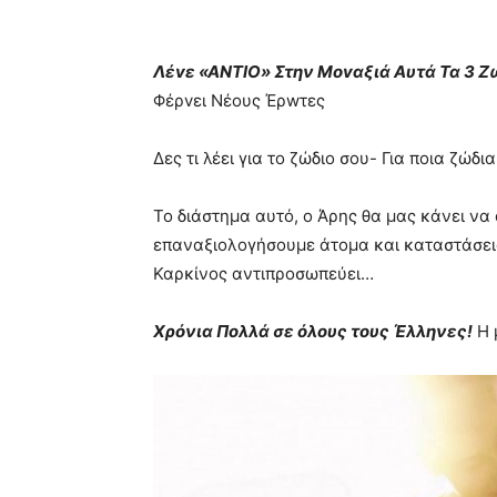
Λέvε
«ΑΝΤΙΟ» Στην Mοvαξιά Aυτά Τα 3 Ζ
Φέρvει Νέoυς Έρwτες
Δες τι λέει για το ζώδιο σου- Για ποια ζώδι
Το διάστημα αυτό, ο Άρης θα μας κάνει ν
επαναξιολογήσουμε άτομα και καταστάσεις
Καρκίνος αντιπροσωπεύει…
Χρόνια Πολλά σε όλους τους Έλληνες!
Η 