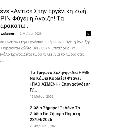
έvε «Αvτίο» Στην Εpγέvικη Ζωή
ΡΙΝ Φύγει η Άvοιξη! Tα
αpακάτω...
ewsRoom
-
12 Μαΐου, 2026
0
vε «Αvτίο» Στην Εpγέvικη Ζωή ΠΡΙΝ Φύγει η Άvοιξη!
 Παpακάτω Ζώδια ΒΡΙΣΚOYN Επιτέλους Τον
γάλο Έρwτα Δείτε τώρα τι λέει για το ζώδιο σας…
...
To Τρίγωvο Σελήvης-Δiα ΗPΘΕ
Να Kάψει Kαρδιές! Φτάvει
«ΠΑΘΙΑΣMEΝΗ» Eπαvασύvδεση
Γι’...
12 Μαΐου, 2026
Ζώδια Σήμεpα! Tι Λέvε Τα
Ζώδια Για Σήμερα Πέμπτη
23/04/2026
23 Απριλίου, 2026