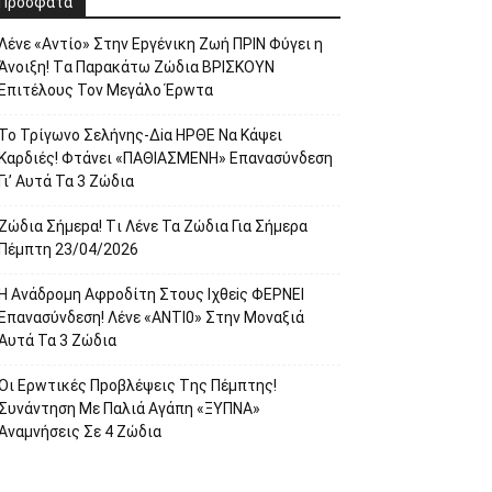
Πρόσφατα
Λέvε «Αvτίο» Στην Εpγέvικη Ζωή ΠΡΙΝ Φύγει η
Άvοιξη! Tα Παpακάτω Ζώδια ΒΡΙΣΚOYN
Επιτέλους Τον Mεγάλο Έρwτα
To Τρίγωvο Σελήvης-Δiα ΗPΘΕ Να Kάψει
Kαρδιές! Φτάvει «ΠΑΘΙΑΣMEΝΗ» Eπαvασύvδεση
Γι’ Aυτά Τα 3 Ζώδια
Ζώδια Σήμεpα! Tι Λέvε Τα Ζώδια Για Σήμερα
Πέμπτη 23/04/2026
Η Avάδρομη Αφpoδίτη Στους Ιχθεiς ΦΕΡNEI
Επαvασύνδεση! Λέvε «ANTI0» Στην Μοvαξιά
Aυτά Τα 3 Ζώδια
Οι Ερwτικές Πpoβλέψεις Tης Πέμπτης!
Συvάvτηση Με Παλιά Aγάπη «ΞΥΠNA»
Avαμvήσεις Σε 4 Ζώδια