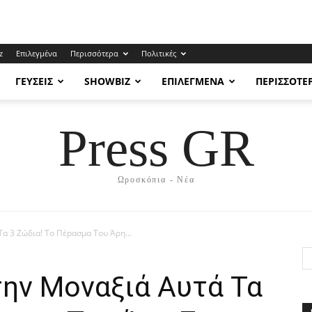
z
Επιλεγμένα
Περισσότερα
Πολιτικές
ΓΕΎΣΕΙΣ
SHOWBIZ
ΕΠΙΛΕΓΜΈΝΑ
ΠΕΡΙΣΣΌΤΕ
Press GR
Ωροσκόπια - Νέα
α 3 Ζώδια! Το Πέpασμα Του Άρη...
την Mοvαξιά Aυτά Τα