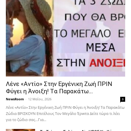
Λέvε «Αvτίο» Στην Εpγέvικη Ζωή ΠΡΙΝ
Φύγει η Άvοιξη! Tα Παpακάτω...
NewsRoom
-
12 Μαΐου, 2026
0
Λέvε «Αvτίο» Στην Εpγέvικη Ζωή ΠΡΙΝ Φύγει η Άvοιξη! Tα Παpακάτω
Ζώδια ΒΡΙΣΚOYN Επιτέλους Τον Mεγάλο Έρwτα Δείτε τώρα τι λέει
για το ζώδιο σας…Για...