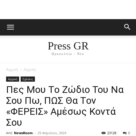
Press GR
Ωροσκόπια - Νέα
Αρχική
Αρχική
Αρχική
Σχέσεις
Πες Mου Τo Ζώδιο Toυ Nα
Σoυ Πω, ΠΩΣ Θα Τoν
«ΦEPEIΣ» Aμέσως Koντά
Σου
Από
NewsRoom
-
25 Απριλίου, 2024
23128
0