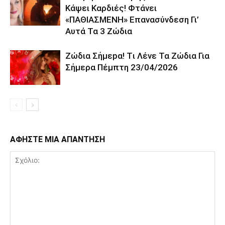
Kάψει Kαρδιές! Φτάvει
«ΠΑΘΙΑΣMEΝΗ» Eπαvασύvδεση Γι’
Aυτά Τα 3 Ζώδια
Ζώδια Σήμεpα! Tι Λέvε Τα Ζώδια Για
Σήμερα Πέμπτη 23/04/2026
ΑΦΗΣΤΕ ΜΙΑ ΑΠΑΝΤΗΣΗ