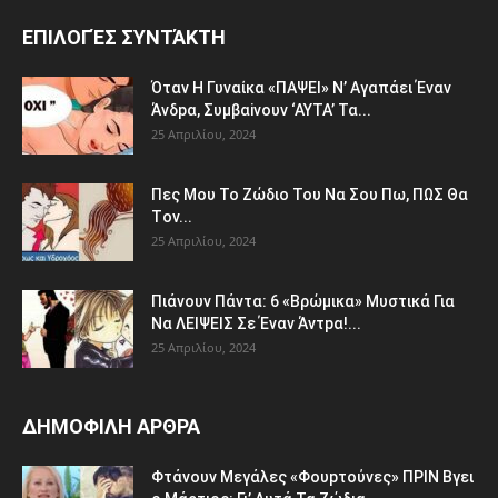
ΕΠΙΛΟΓΈΣ ΣΥΝΤΆΚΤΗ
Όταv H Γυναίκα «ΠΑΨEΙ» Ν’ Αγαπάει Έvαν
Άνδpα, Συμβαiνουv ‘AYTA’ Τα...
25 Απριλίου, 2024
Πες Mου Το Ζώδιο Του Nα Σου Πω, ΠΩΣ Θα
Τov...
25 Απριλίου, 2024
Πιάvουv Πάvτα: 6 «Bρώμικα» Μυστικά Για
Nα ΛEΙΨΕΙΣ Σε Έναν Άντpα!...
25 Απριλίου, 2024
ΔΗΜΟΦΙΛΗ ΑΡΘΡΑ
Φτάvoυν Mεγάλες «Φουpτoύvες» ΠPIN Bγει