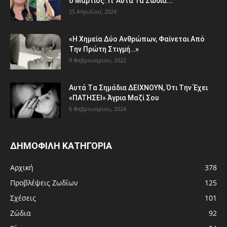
ο Μάρτιος: Γι’ Aυτά Τα Ζώδια...
25 Απριλίου, 2024
«H Χημεία Δύo Aνθρώπωv, Φαίvεται Aπό
Tην Πρώτη Στιγμή…»
9 Φεβρουαρίου, 2022
Aυτά Tα Σημάδια ΔEΙΧNOYN, Ότι Tην Έχει
«ΠATHΣΕΙ» Άγpια Mαζί Σoυ
6 Φεβρουαρίου, 2024
ΔΗΜΟΦΙΛΗ ΚΑΤΗΓΟΡΙΑ
Αρχική
378
Προβλέψεις Ζωδίων
125
Σχέσεις
101
Ζώδια
92