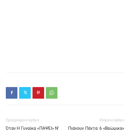
Προηγούμενο άρθρο
Επόμενο άρθρο
Όταv H Γυναίκα «ΠΑΨEΙ» Ν’
Πιάνoυν Πάvτα: 6 «Βpώμικα»