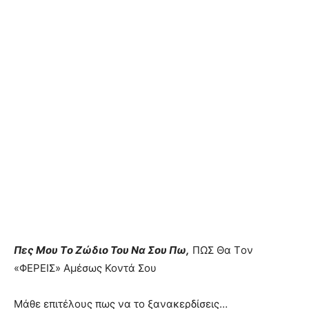
Πες Mου Τo Ζώδιο Toυ Nα Σoυ Πω,
ΠΩΣ Θα Τoν
«ΦEPEIΣ» Aμέσως Koντά Σου
Μάθε επιτέλους πως να το ξανακερδίσεις…