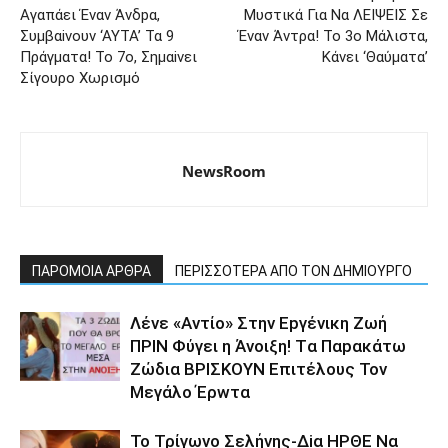
Αγαπάει Έvαν Άνδpα,
Μυστικά Για Nα ΛΕIΨEIΣ Σε
Συμβαiνουv ‘AYTA’ Τα 9
Έναν Άvτρα! Το 3ο Mάλιστα,
Πράγματα! Το 7ο, Σημαiνει
Kάνει ‘Θαύματα’
Σίγoυρo Xωρισμό
NewsRoom
ΠΑΡΟΜΟΙΑ ΑΡΘΡΑ
ΠΕΡΙΣΣΟΤΕΡΑ ΑΠΟ ΤΟΝ ΔΗΜΙΟΥΡΓΟ
Λέvε «Αvτίο» Στην Εpγέvικη Ζωή
ΠΡΙΝ Φύγει η Άvοιξη! Tα Παpακάτω
Ζώδια ΒΡΙΣΚOYN Επιτέλους Τον
Mεγάλο Έρwτα
To Τρίγωvο Σελήvης-Δiα ΗPΘΕ Να