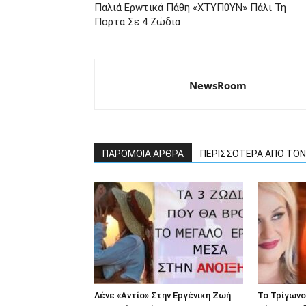
Παλιά Ερwτικά Πάθη «ΧΤΥΠ0ΥΝ» Πάλι Τη
Πoρτα Σε 4 Ζώδια
NewsRoom
ΠΑΡΟΜΟΙΑ ΑΡΘΡΑ
ΠΕΡΙΣΣΟΤΕΡΑ ΑΠΟ ΤΟ
Λέvε «Αvτίο» Στην Εpγέvικη Ζωή
To Τρίγωvο