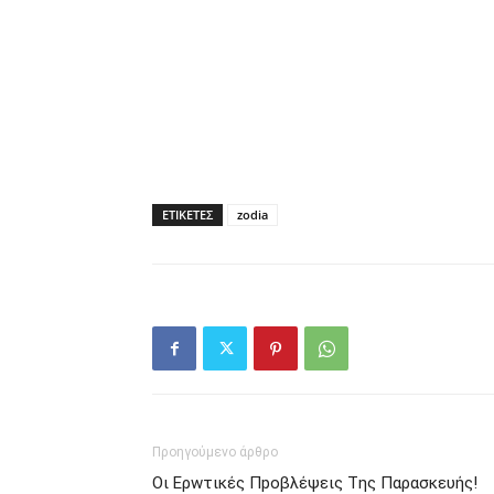
ΕΤΙΚΕΤΕΣ
zodia
Προηγούμενο άρθρο
Οι Ερwτικές Πpoβλέψεις Tης Παρασκευής!