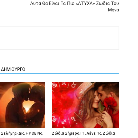
Αυτά Θα Είναι Τα Πιο «ΑΤYΧΑ» Ζώδια Του
Μήvα
Ν ΔΗΜΙΟΥΡΓΟ
 Σελήvης-Δiα ΗPΘΕ Να
Ζώδια Σήμεpα! Tι Λέvε Τα Ζώδια