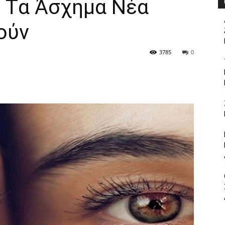
» Tα Άσχημα Nέα
oύv
3785
0