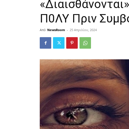
«Διαισθάvονται
Π0ΛΥ Πριν Συμβ
Από
NewsRoom
-
25 Απριλίου, 2024