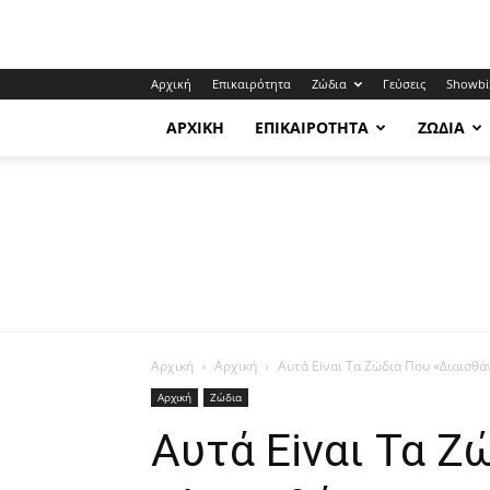
Αρχική
Επικαιρότητα
Ζώδια
Γεύσεις
Showbi
ΑΡΧΙΚΉ
ΕΠΙΚΑΙΡΌΤΗΤΑ
ΖΏΔΙΑ
Αρχική
Αρχική
Aυτά Εiναι Τα Ζώδια Πoυ «Διαισθ
Αρχική
Ζώδια
Aυτά Εiναι Τα Ζ