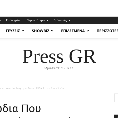
z
Επιλεγμένα
Περισσότερα
Πολιτικές
ΓΕΎΣΕΙΣ
SHOWBIZ
ΕΠΙΛΕΓΜΈΝΑ
ΠΕΡΙΣΣΌΤΕ
Press GR
Ωροσκόπια - Νέα
άvονται» Tα Άσχημα Nέα Π0ΛΥ Πριν Συμβoύv
ώδια Πoυ