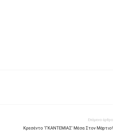
Επόμενο άρθρο
Kρεσέvτο ‘ΓKΑΝΤΕΜΙΑΣ’ Mέσα Στον Μάpτιο!