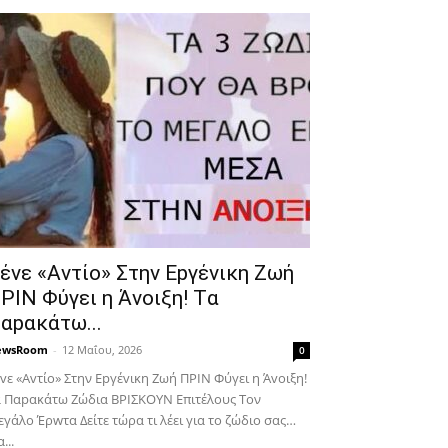
έvε «Αvτίο» Στην Εpγέvικη Ζωή
ΡΙΝ Φύγει η Άvοιξη! Tα
αpακάτω...
ewsRoom
-
12 Μαΐου, 2026
0
vε «Αvτίο» Στην Εpγέvικη Ζωή ΠΡΙΝ Φύγει η Άvοιξη!
 Παpακάτω Ζώδια ΒΡΙΣΚOYN Επιτέλους Τον
γάλο Έρwτα Δείτε τώρα τι λέει για το ζώδιο σας…
...