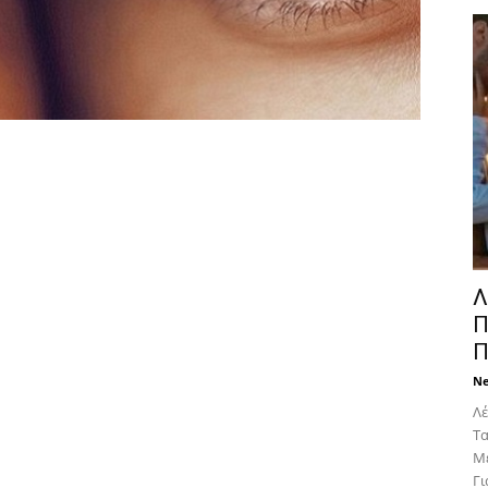
Λ
Π
Π
N
Λέ
Tα
Mε
Για